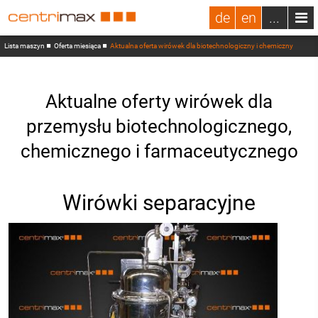
de
en
...
Lista maszyn
Oferta miesiąca
Aktualna oferta wirówek dla biotechnologiczny i chemiczny
Aktualne oferty wirówek dla
przemysłu biotechnologicznego,
chemicznego i farmaceutycznego
Wirówki separacyjne