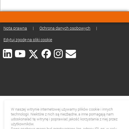
Nota prawna
|
Ochrona danych osobowych
|
Edytuj zgodę na pliki cookie
W naszej witrynie internetowej używamy plików cookie i innych
technologii. Niektóre z nich są niezbędne, a inne pomagają nam
udoskonalać tę witrynę i poprawiać jakość korzystania z niej przez
użytkowników.
Dane osobowe mogą być przetwarzane (np. adresy IP), np. w celu