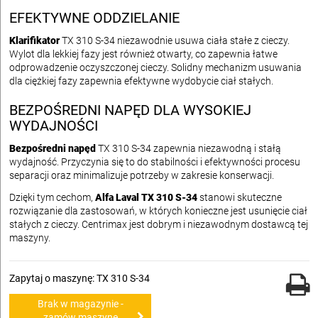
EFEKTYWNE ODDZIELANIE
Klarifikator
TX 310 S-34 niezawodnie usuwa ciała stałe z cieczy.
Wylot dla lekkiej fazy jest również otwarty, co zapewnia łatwe
odprowadzenie oczyszczonej cieczy. Solidny mechanizm usuwania
dla ciężkiej fazy zapewnia efektywne wydobycie ciał stałych.
BEZPOŚREDNI NAPĘD DLA WYSOKIEJ
WYDAJNOŚCI
Bezpośredni napęd
TX 310 S-34 zapewnia niezawodną i stałą
wydajność. Przyczynia się to do stabilności i efektywności procesu
separacji oraz minimalizuje potrzeby w zakresie konserwacji.
Dzięki tym cechom,
Alfa Laval TX 310 S-34
stanowi skuteczne
rozwiązanie dla zastosowań, w których konieczne jest usunięcie ciał
stałych z cieczy. Centrimax jest dobrym i niezawodnym dostawcą tej
maszyny.
Zapytaj o maszynę: TX 310 S-34
Brak w magazynie -
zamów maszynę