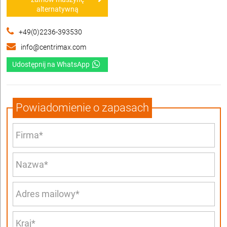
alternatywną
+49(0)2236-393530
info@centrimax.com
Udostępnij na WhatsApp
Powiadomienie o zapasach