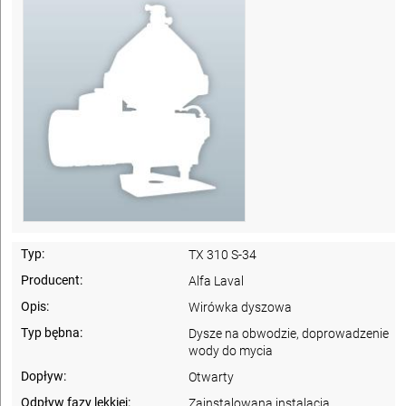
Typ:
TX 310 S-34
Producent:
Alfa Laval
Opis:
Wirówka dyszowa
Typ bębna:
Dysze na obwodzie, doprowadzenie
wody do mycia
Dopływ:
Otwarty
Odpływ fazy lekkiej:
Zainstalowana instalacja