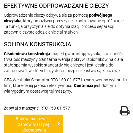
EFEKTYWNE ODPROWADZANIE CIECZY
Odprowadzanie cieczy odbywa się za pomocą
podwójnego
chwytaka
, który umożliwia precyzyjne i kontrolowane opróżnianie.
Ta funkcja przyczynia się do optymalizacji procesu separacji i
zapewnia czyste oddzielenie ciał stałych.
SOLIDNA KONSTRUKCJA
Ciśnieniowa konstrukcja
i napęd gwarantują wysoką stabilność i
trwałość maszyny. Sanitarna wersja pokryw i zbiorników na ciała
stałe spełnia wysokie standardy higieniczne i jest idealna do
zastosowań, w których czystość i bezpieczeństwo są kluczowe.
GEA Westfalia Separator RTC 150-01-577 to niezawodny wybór dla
firm, które cenią jakość i efektywność.
Centrimax
jest dobrym i
wiarygodnym dostawcą tej maszyny.
Zapytaj o maszynę: RTC 150-01-577
Brak w magazynie -
zamów maszynę
alternatywną