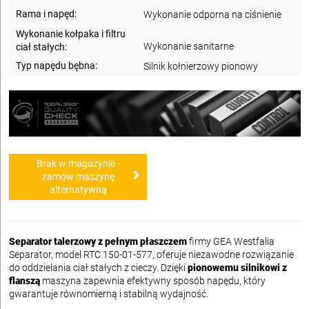
Rama i napęd:
Wykonanie odporna na ciśnienie
Wykonanie kołpaka i filtru
Wykonanie sanitarne
ciał stałych:
Typ napędu bębna:
Silnik kołnierzowy pionowy
Brak w magazynie -
zamów maszynę
alternatywną
Separator talerzowy z pełnym płaszczem
firmy GEA Westfalia
Separator, model RTC 150-01-577, oferuje niezawodne rozwiązanie
do oddzielania ciał stałych z cieczy. Dzięki
pionowemu silnikowi z
flanszą
maszyna zapewnia efektywny sposób napędu, który
gwarantuje równomierną i stabilną wydajność.