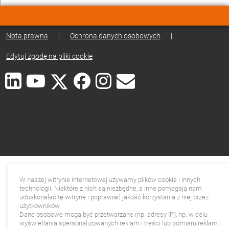
Nota prawna
|
Ochrona danych osobowych
|
Edytuj zgodę na pliki cookie
W naszej witrynie internetowej używamy plików cookie i innych
technologii. Niektóre z nich są niezbędne, a inne pomagają nam
udoskonalać tę witrynę i poprawiać jakość korzystania z niej przez
użytkowników.
Dane osobowe mogą być przetwarzane (np. adresy IP), np. w celu
wyświetlania spersonalizowanych reklam i treści lub pomiaru reklam i