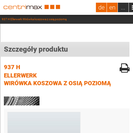
de
en
...
937 H Ellerwerk Wirówka koszowa z osią poziomą
Szczegóły produktu
937 H
ELLERWERK
WIRÓWKA KOSZOWA Z OSIĄ POZIOMĄ