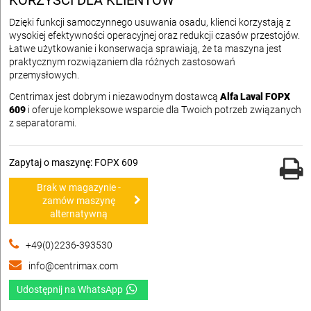
KORZYŚCI DLA KLIENTÓW
Dzięki funkcji samoczynnego usuwania osadu, klienci korzystają z
wysokiej efektywności operacyjnej oraz redukcji czasów przestojów.
Łatwe użytkowanie i konserwacja sprawiają, że ta maszyna jest
praktycznym rozwiązaniem dla różnych zastosowań
przemysłowych.
Centrimax jest dobrym i niezawodnym dostawcą
Alfa Laval FOPX
609
i oferuje kompleksowe wsparcie dla Twoich potrzeb związanych
z separatorami.
Zapytaj o maszynę: FOPX 609
Brak w magazynie -
zamów maszynę
alternatywną
+49(0)2236-393530
info@centrimax.com
Udostępnij na WhatsApp