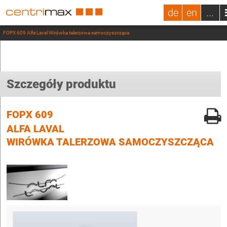
de
en
...
FOPX 609 Alfa Laval Wirówka talerzowa samoczyszcząca
Szczegóły produktu
FOPX 609
ALFA LAVAL
WIRÓWKA TALERZOWA SAMOCZYSZCZĄCA