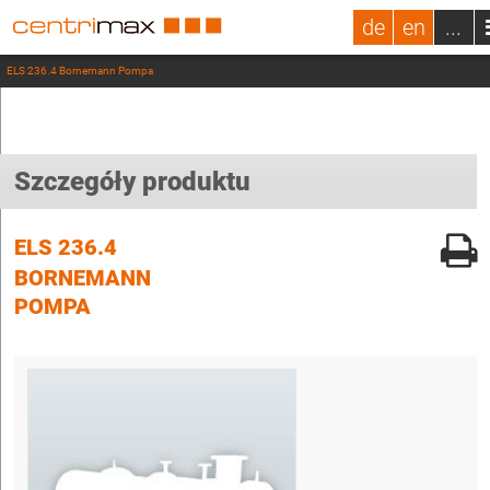
de
en
...
ELS 236.4 Bornemann Pompa
Szczegóły produktu
ELS 236.4
BORNEMANN
POMPA