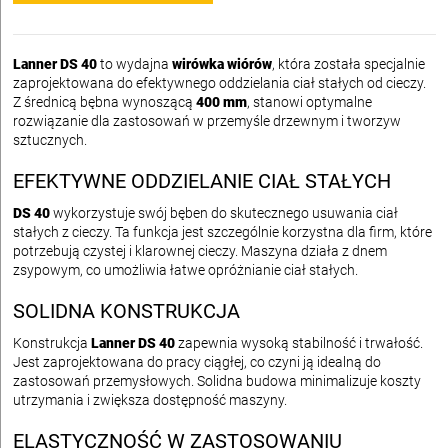
Lanner DS 40
to wydajna
wirówka wiórów
, która została specjalnie
zaprojektowana do efektywnego oddzielania ciał stałych od cieczy.
Z średnicą bębna wynoszącą
400 mm
, stanowi optymalne
rozwiązanie dla zastosowań w przemyśle drzewnym i tworzyw
sztucznych.
EFEKTYWNE ODDZIELANIE CIAŁ STAŁYCH
DS 40
wykorzystuje swój bęben do skutecznego usuwania ciał
stałych z cieczy. Ta funkcja jest szczególnie korzystna dla firm, które
potrzebują czystej i klarownej cieczy. Maszyna działa z dnem
zsypowym, co umożliwia łatwe opróżnianie ciał stałych.
SOLIDNA KONSTRUKCJA
Konstrukcja
Lanner DS 40
zapewnia wysoką stabilność i trwałość.
Jest zaprojektowana do pracy ciągłej, co czyni ją idealną do
zastosowań przemysłowych. Solidna budowa minimalizuje koszty
utrzymania i zwiększa dostępność maszyny.
ELASTYCZNOŚĆ W ZASTOSOWANIU