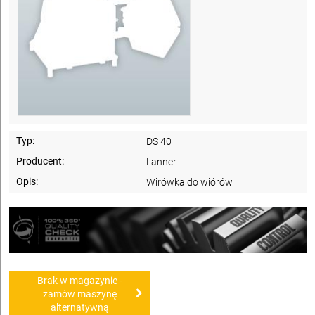
Typ:
DS 40
Producent:
Lanner
Opis:
Wirówka do wiórów
Brak w magazynie -
zamów maszynę
alternatywną