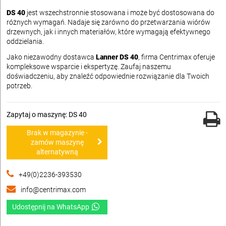
DS 40
jest wszechstronnie stosowana i może być dostosowana do
różnych wymagań. Nadaje się zarówno do przetwarzania wiórów
drzewnych, jak i innych materiałów, które wymagają efektywnego
oddzielania.
Jako niezawodny dostawca
Lanner DS 40
, firma Centrimax oferuje
kompleksowe wsparcie i ekspertyzę. Zaufaj naszemu
doświadczeniu, aby znaleźć odpowiednie rozwiązanie dla Twoich
potrzeb.
Zapytaj o maszynę: DS 40
Brak w magazynie -
zamów maszynę
alternatywną
+49(0)2236-393530
info@centrimax.com
Udostępnij na WhatsApp