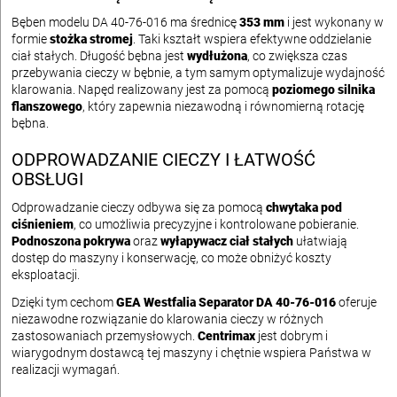
Bęben modelu DA 40-76-016 ma średnicę
353 mm
i jest wykonany w
formie
stożka stromej
. Taki kształt wspiera efektywne oddzielanie
ciał stałych. Długość bębna jest
wydłużona
, co zwiększa czas
przebywania cieczy w bębnie, a tym samym optymalizuje wydajność
klarowania. Napęd realizowany jest za pomocą
poziomego silnika
flanszowego
, który zapewnia niezawodną i równomierną rotację
bębna.
ODPROWADZANIE CIECZY I ŁATWOŚĆ
OBSŁUGI
Odprowadzanie cieczy odbywa się za pomocą
chwytaka pod
ciśnieniem
, co umożliwia precyzyjne i kontrolowane pobieranie.
Podnoszona pokrywa
oraz
wyłapywacz ciał stałych
ułatwiają
dostęp do maszyny i konserwację, co może obniżyć koszty
eksploatacji.
Dzięki tym cechom
GEA Westfalia Separator DA 40-76-016
oferuje
niezawodne rozwiązanie do klarowania cieczy w różnych
zastosowaniach przemysłowych.
Centrimax
jest dobrym i
wiarygodnym dostawcą tej maszyny i chętnie wspiera Państwa w
realizacji wymagań.