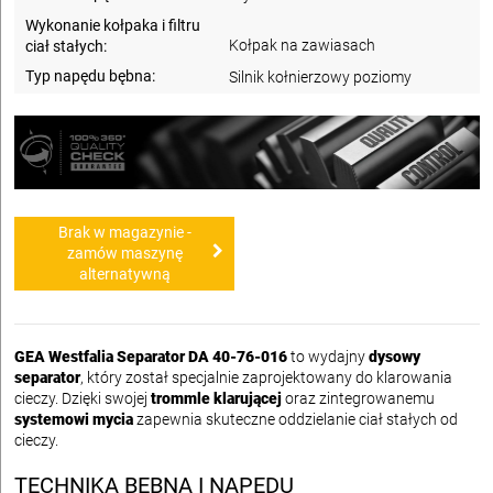
Wykonanie kołpaka i filtru
Kołpak na zawiasach
ciał stałych:
Typ napędu bębna:
Silnik kołnierzowy poziomy
Brak w magazynie -
zamów maszynę
alternatywną
GEA Westfalia Separator DA 40-76-016
to wydajny
dysowy
separator
, który został specjalnie zaprojektowany do klarowania
cieczy. Dzięki swojej
trommle klarującej
oraz zintegrowanemu
systemowi mycia
zapewnia skuteczne oddzielanie ciał stałych od
cieczy.
TECHNIKA BĘBNA I NAPĘDU