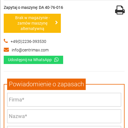
Zapytaj o maszynę: DA 40-76-016
Brak w magazynie -
zamów maszynę
alternatywną
+49(0)2236-393530
info@centrimax.com
Udostępnij na WhatsApp
Powiadomienie o zapasach