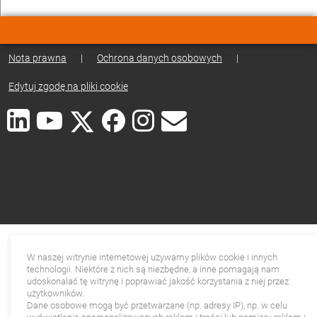
Nota prawna
|
Ochrona danych osobowych
|
Edytuj zgodę na pliki cookie
W naszej witrynie internetowej używamy plików cookie i innych
technologii. Niektóre z nich są niezbędne, a inne pomagają nam
udoskonalać tę witrynę i poprawiać jakość korzystania z niej przez
użytkowników.
Dane osobowe mogą być przetwarzane (np. adresy IP), np. w celu