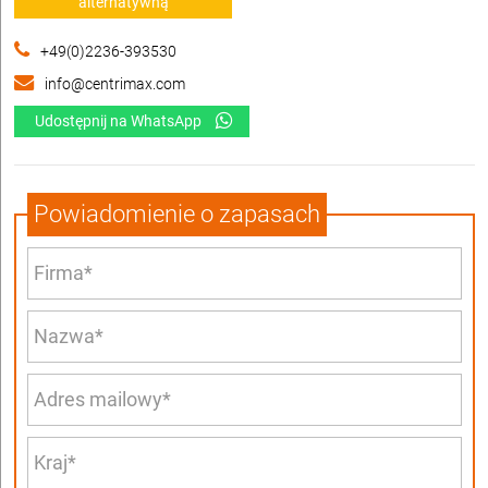
alternatywną
+49(0)2236-393530
info@centrimax.com
Udostępnij na WhatsApp
Powiadomienie o zapasach