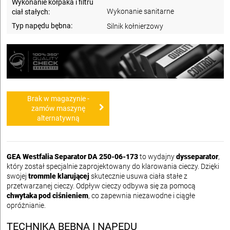
Wykonanie kołpaka i filtru
Wykonanie sanitarne
ciał stałych:
Typ napędu bębna:
Silnik kołnierzowy
Brak w magazynie -
zamów maszynę
alternatywną
GEA Westfalia Separator DA 250-06-173
to wydajny
dysseparator
,
który został specjalnie zaprojektowany do klarowania cieczy. Dzięki
swojej
trommle klarującej
skutecznie usuwa ciała stałe z
przetwarzanej cieczy. Odpływ cieczy odbywa się za pomocą
chwytaka pod ciśnieniem
, co zapewnia niezawodne i ciągłe
opróżnianie.
TECHNIKA BĘBNA I NAPĘDU