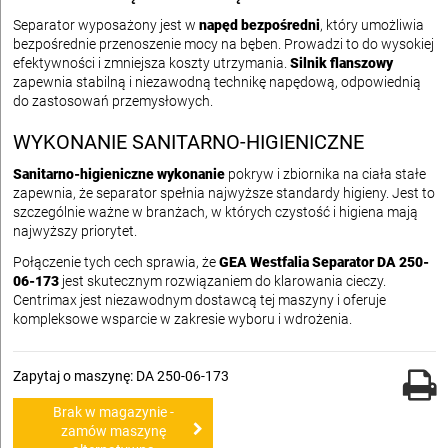
Separator wyposażony jest w
napęd bezpośredni
, który umożliwia
bezpośrednie przenoszenie mocy na bęben. Prowadzi to do wysokiej
efektywności i zmniejsza koszty utrzymania.
Silnik flanszowy
zapewnia stabilną i niezawodną technikę napędową, odpowiednią
do zastosowań przemysłowych.
WYKONANIE SANITARNO-HIGIENICZNE
Sanitarno-higieniczne wykonanie
pokryw i zbiornika na ciała stałe
zapewnia, że separator spełnia najwyższe standardy higieny. Jest to
szczególnie ważne w branżach, w których czystość i higiena mają
najwyższy priorytet.
Połączenie tych cech sprawia, że
GEA Westfalia Separator DA 250-
06-173
jest skutecznym rozwiązaniem do klarowania cieczy.
Centrimax jest niezawodnym dostawcą tej maszyny i oferuje
kompleksowe wsparcie w zakresie wyboru i wdrożenia.
Zapytaj o maszynę: DA 250-06-173
Brak w magazynie -
zamów maszynę