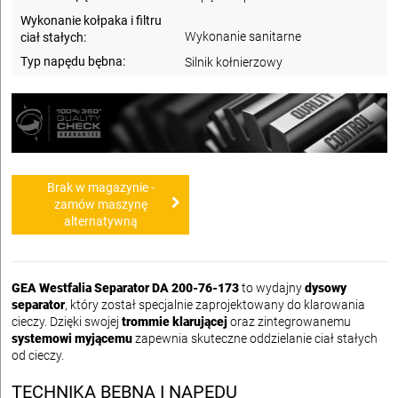
Wykonanie kołpaka i filtru
Wykonanie sanitarne
ciał stałych:
Typ napędu bębna:
Silnik kołnierzowy
Brak w magazynie -
zamów maszynę
alternatywną
GEA Westfalia Separator DA 200-76-173
to wydajny
dysowy
separator
, który został specjalnie zaprojektowany do klarowania
cieczy. Dzięki swojej
trommie klarującej
oraz zintegrowanemu
systemowi myjącemu
zapewnia skuteczne oddzielanie ciał stałych
od cieczy.
TECHNIKA BĘBNA I NAPĘDU