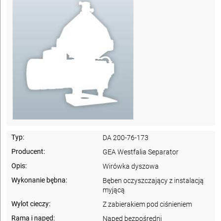
Typ:
DA 200-76-173
Producent:
GEA Westfalia Separator
Opis:
Wirówka dyszowa
Wykonanie bębna:
Bęben oczyszczający z instalacją
myjącą
Wylot cieczy:
Z zabierakiem pod ciśnieniem
Rama i napęd:
Napęd bezpośredni