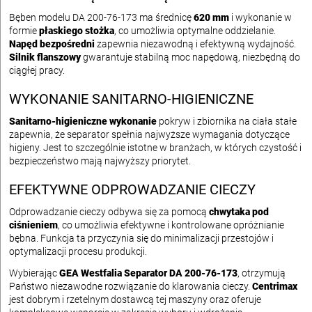
Bęben modelu DA 200-76-173 ma średnicę
620 mm
i wykonanie w
formie
płaskiego stożka
, co umożliwia optymalne oddzielanie.
Napęd bezpośredni
zapewnia niezawodną i efektywną wydajność.
Silnik flanszowy
gwarantuje stabilną moc napędową, niezbędną do
ciągłej pracy.
WYKONANIE SANITARNO-HIGIENICZNE
Sanitarno-higieniczne wykonanie
pokryw i zbiornika na ciała stałe
zapewnia, że separator spełnia najwyższe wymagania dotyczące
higieny. Jest to szczególnie istotne w branżach, w których czystość i
bezpieczeństwo mają najwyższy priorytet.
EFEKTYWNE ODPROWADZANIE CIECZY
Odprowadzanie cieczy odbywa się za pomocą
chwytaka pod
ciśnieniem
, co umożliwia efektywne i kontrolowane opróżnianie
bębna. Funkcja ta przyczynia się do minimalizacji przestojów i
optymalizacji procesu produkcji.
Wybierając
GEA Westfalia Separator DA 200-76-173
, otrzymują
Państwo niezawodne rozwiązanie do klarowania cieczy.
Centrimax
jest dobrym i rzetelnym dostawcą tej maszyny oraz oferuje