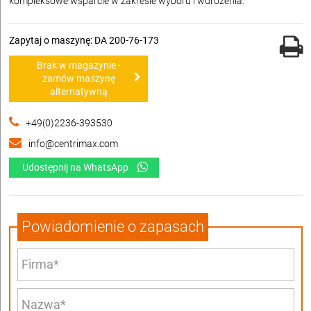
kompleksowe wsparcie w zakresie wyboru i wdrożenia.
Zapytaj o maszynę: DA 200-76-173
Brak w magazynie -
zamów maszynę
alternatywną
+49(0)2236-393530
info@centrimax.com
Udostępnij na WhatsApp
Powiadomienie o zapasach