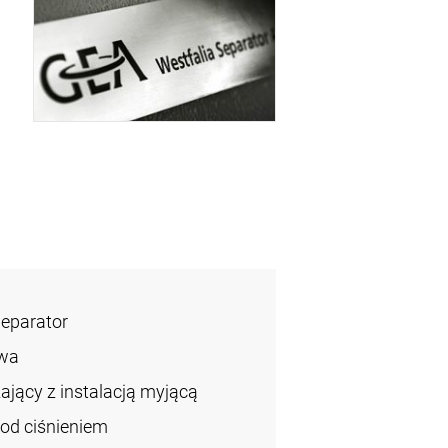
Separator
wa
jący z instalacją myjącą
od ciśnieniem