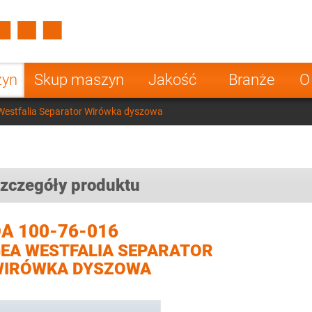
Spain
Czech Repu
ugal
Poland
Norway
zyn
Skup maszyn
Jakość
Branże
O
nesia
India
Greece
estfalia Separator Wirówka dyszowa
a
zczegóły produktu
A 100-76-016
EA WESTFALIA SEPARATOR
WIRÓWKA DYSZOWA