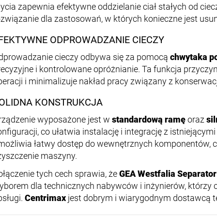
ycia zapewnia efektywne oddzielanie ciał stałych od cie
ozwiązanie dla zastosowań, w których konieczne jest usun
FEKTYWNE ODPROWADZANIE CIECZY
dprowadzanie cieczy odbywa się za pomocą
chwytaka p
recyzyjne i kontrolowane opróżnianie. Ta funkcja przyczyn
peracji i minimalizuje nakład pracy związany z konserwac
OLIDNA KONSTRUKCJA
rządzenie wyposażone jest w
standardową ramę
oraz
si
onfiguracji, co ułatwia instalację i integrację z istniejący
możliwia łatwy dostęp do wewnętrznych komponentów, c
zyszczenie maszyny.
ołączenie tych cech sprawia, że
GEA Westfalia Separato
yborem dla technicznych nabywców i inżynierów, którzy c
bsługi.
Centrimax
jest dobrym i wiarygodnym dostawcą t