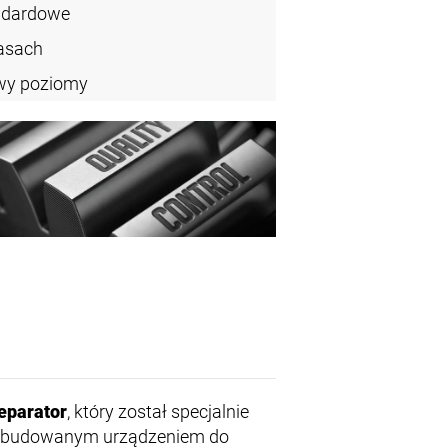
ndardowe
asach
owy poziomy
eparator
, który został specjalnie
budowanym urządzeniem do