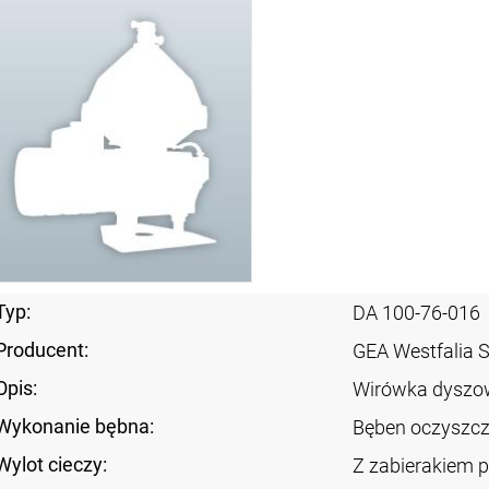
Typ:
DA 100-76-016
Producent:
GEA Westfalia 
Opis:
Wirówka dyszo
Wykonanie bębna:
Bęben oczyszcza
Wylot cieczy:
Z zabierakiem p