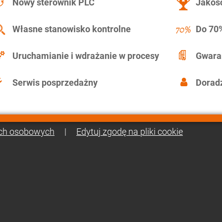
Nowy sterownik PLC
Jakość
Własne stanowisko kontrolne
Do 70%
Uruchamianie i wdrażanie w procesy
Gwara
Serwis posprzedażny
Doradz
ch osobowych
|
Edytuj zgodę na pliki cookie