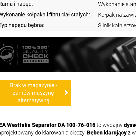
Rama i napęd:
Wykonanie sta
Wykonanie kołpaka i filtru ciał stałych:
Kołpak na zawi
Typ napędu bębna:
Silnik kołnierz
Brak w magazynie -
zamów maszynę
alternatywną
EA Westfalia Separator DA 100-76-016
to wydajny
dyss
aprojektowany do klarowania cieczy.
Bęben klarujący
z w