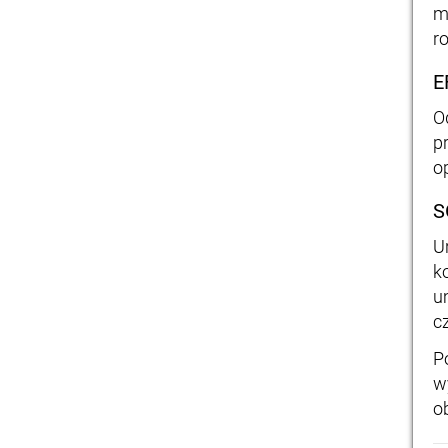
m
r
E
O
p
o
S
U
k
u
c
P
w
o