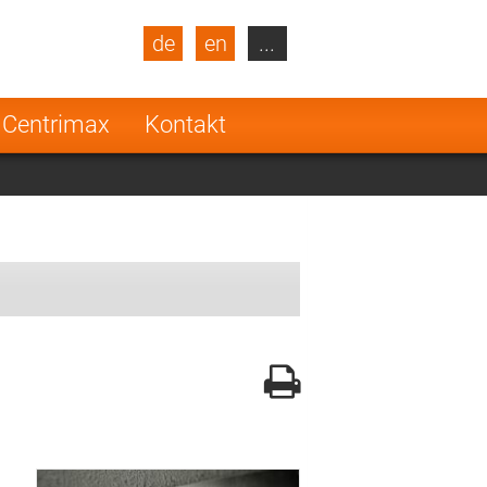
de
en
...
blic
Turkey
Netherlands
 Centrimax
Kontakt
Finland