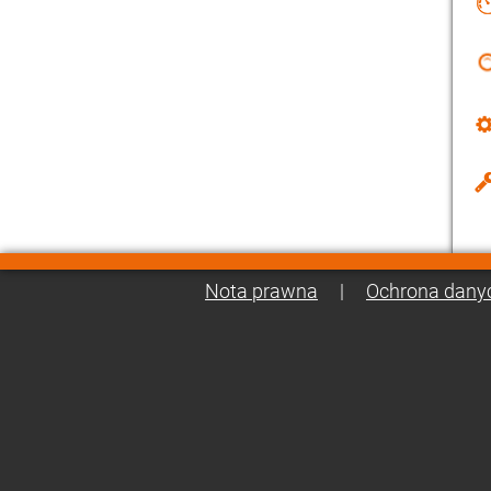
Nota prawna
|
Ochrona dany