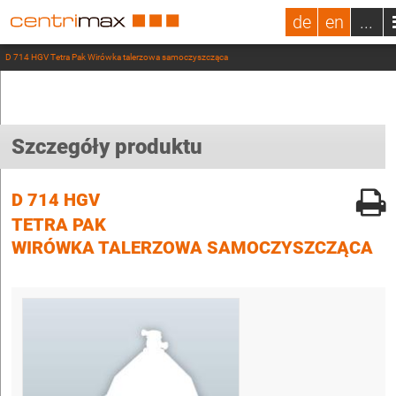
de
en
...
D 714 HGV Tetra Pak Wirówka talerzowa samoczyszcząca
Szczegóły produktu
D 714 HGV
TETRA PAK
WIRÓWKA TALERZOWA SAMOCZYSZCZĄCA