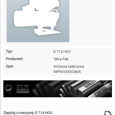
Typ:
D 714 HGV
Producent:
Tetra Pak
Opis:
Wirówka talerzowa
samoczyszcząca
Zapytaj o maszynę: D 714 HGV