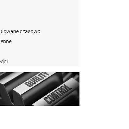
gulowane czasowo
ienne
dni