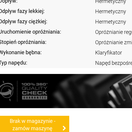
Dopływ:
Hermetyczny
Odpływ fazy lekkiej:
Hermetyczny
Odpływ fazy ciężkiej:
Hermetyczny
Uruchomienie opróżniania:
Opróżnianie re
Stopień opróżniania:
Opróżnianie zm
Wykonanie bębna:
Klaryfikator
Typ napędu:
Napęd bezpośre
Brak w magazynie -
zamów maszynę