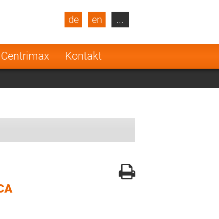
de
en
...
blic
Turkey
Netherlands
 Centrimax
Kontakt
Finland
CA