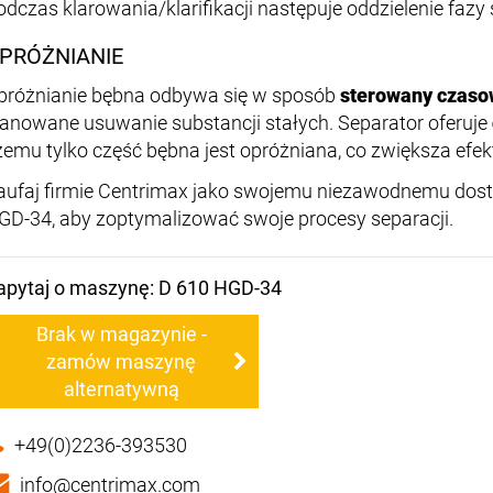
odczas klarowania/klarifikacji następuje oddzielenie fazy st
PRÓŻNIANIE
próżnianie bębna odbywa się w sposób
sterowany czas
lanowane usuwanie substancji stałych. Separator oferuje
zemu tylko część bębna jest opróżniana, co zwiększa efe
aufaj firmie Centrimax jako swojemu niezawodnemu dost
GD-34, aby zoptymalizować swoje procesy separacji.
apytaj o maszynę: D 610 HGD-34
Brak w magazynie -
zamów maszynę
alternatywną
+49(0)2236-393530
info@centrimax.com