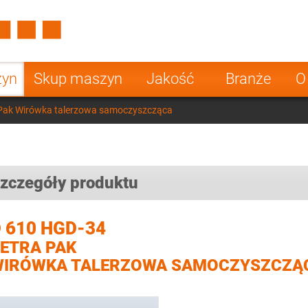
Spain
Czech Repu
ugal
Poland
Norway
zyn
Skup maszyn
Jakość
Branże
O
nesia
India
Greece
 Pak Wirówka talerzowa samoczyszcząca
a
zczegóły produktu
 610 HGD-34
ETRA PAK
WIRÓWKA TALERZOWA SAMOCZYSZCZĄ