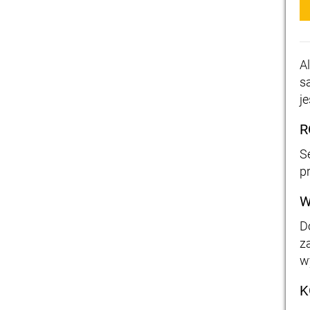
A
s
j
R
S
p
W
D
z
w
K