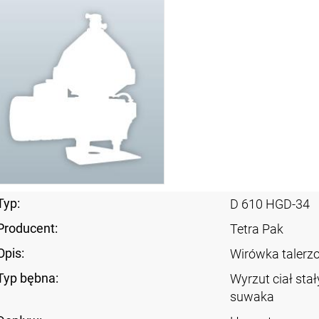
Typ:
D 610 HGD-34
Producent:
Tetra Pak
Opis:
Wirówka taler
Typ bębna:
Wyrzut ciał sta
suwaka