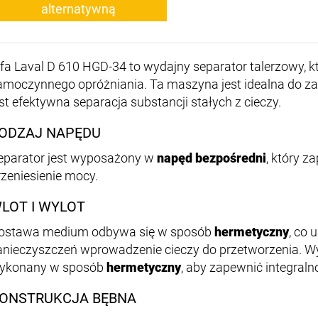
alternatywną
lfa Laval D 610 HGD-34 to wydajny separator talerzowy, kt
amoczynnego opróżniania. Ta maszyna jest idealna do 
est efektywna separacja substancji stałych z cieczy.
ODZAJ NAPĘDU
eparator jest wyposażony w
napęd bezpośredni
, który 
rzeniesienie mocy.
LOT I WYLOT
ostawa medium odbywa się w sposób
hermetyczny
, co 
anieczyszczeń wprowadzenie cieczy do przetworzenia. Wylo
ykonany w sposób
hermetyczny
, aby zapewnić integraln
ONSTRUKCJA BĘBNA