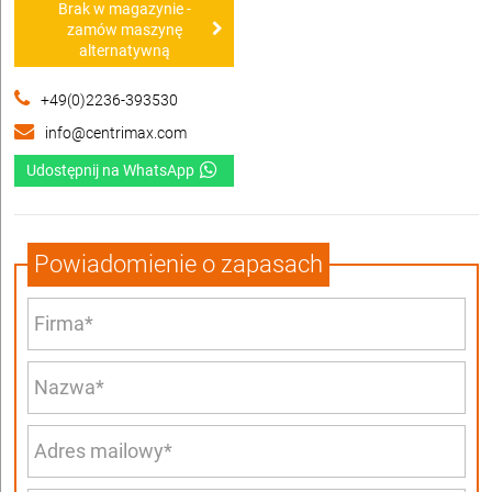
Brak w magazynie -
zamów maszynę
alternatywną
+49(0)2236-393530
info@centrimax.com
Udostępnij na WhatsApp
Powiadomienie o zapasach