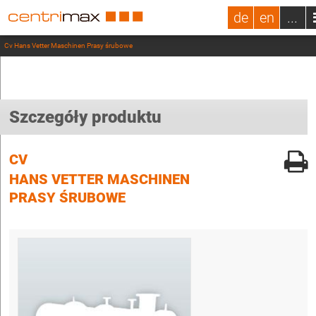
de
en
...
Cv Hans Vetter Maschinen Prasy śrubowe
Szczegóły produktu
CV
HANS VETTER MASCHINEN
PRASY ŚRUBOWE