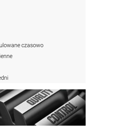
gulowane czasowo
ienne
dni