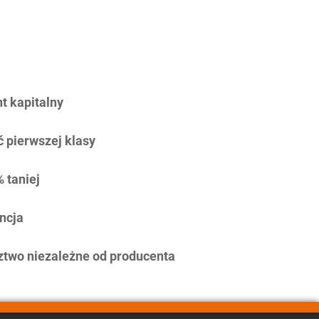
 kapitalny
 pierwszej klasy
 taniej
ncja
two niezależne od producenta