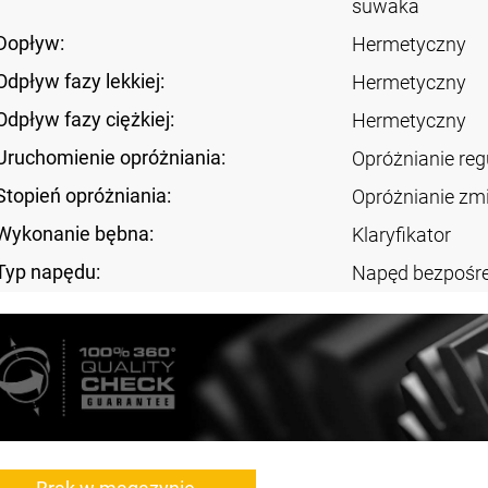
suwaka
Dopływ:
Hermetyczny
Odpływ fazy lekkiej:
Hermetyczny
Odpływ fazy ciężkiej:
Hermetyczny
Uruchomienie opróżniania:
Opróżnianie re
Stopień opróżniania:
Opróżnianie zm
Wykonanie bębna:
Klaryfikator
Typ napędu:
Napęd bezpośre