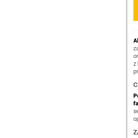
A
z
o
z
p
C
P
f
s
o
Z