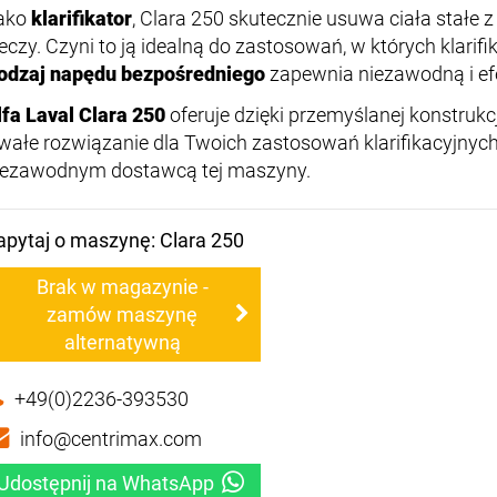
ako
klarifikator
, Clara 250 skutecznie usuwa ciała stałe z 
ieczy. Czyni to ją idealną do zastosowań, w których klarifik
odzaj napędu bezpośredniego
zapewnia niezawodną i e
lfa Laval Clara 250
oferuje dzięki przemyślanej konstrukcj
rwałe rozwiązanie dla Twoich zastosowań klarifikacyjnyc
iezawodnym dostawcą tej maszyny.
apytaj o maszynę: Clara 250
Brak w magazynie -
zamów maszynę
alternatywną
+49(0)2236-393530
info@centrimax.com
Udostępnij na WhatsApp