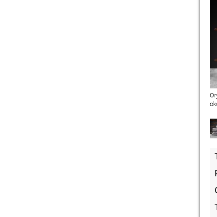
Or
ok