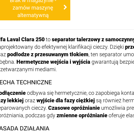
Brak w magazynie -
zamów maszynę
alternatywną
lfa Laval Clara 250
to
separator talerzowy z samoczyn
aprojektowany do efektywnej klarifikacji cieczy. Dzięki
prz
raz
podłodze z przesuwanym tłokiem
, ten separator um
 bębna.
Hermetyczne wejścia i wyjścia
gwarantują bezpie
rzetwarzanymi mediami.
ECHA TECHNICZNE
odłączenie
odbywa się hermetycznie, co zapobiega kont
azy lekkiej
oraz
wyjście dla fazy ciężkiej
są również herm
eparowanych cieczy.
Czasowe opróżnianie
umożliwia pre
próżniania, podczas gdy
zmienne opróżnianie
oferuje ela
ASADA DZIAŁANIA