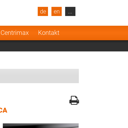
de
en
...
blic
Turkey
Netherlands
 Centrimax
Kontakt
Finland
CA