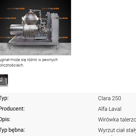
yginał może się różnić w pewnych
olicznościach.
Typ:
Clara 250
Producent:
Alfa Laval
Opis:
Wirówka taler
Typ bębna:
Wyrzut ciał sta