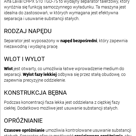
Alfa Laval CHPX 510 TGD-75 to wydajny separator talerzowy, który
wyróżnia się funkcją samoczynnego wyładunku. Ta maszyna jest
idealna do zastosowań, w których wymagana jest efektywna
separacja i usuwanie substancji stałych.
RODZAJ NAPĘDU
Separator jest wyposażony w
napęd bezpośredni
, który zapewnia
niezawodną i wydajną pracę.
WLOT I WYLOT
Wlot
jest otwarty, co umożliwia łatwe wprowadzenie medium do
separacji.
Wylot fazy lekkiej
odbywa się przez stałą obudowę, co
zapewnia precyzyjne oddzielenie.
KONSTRUKCJA BĘBNA
Podczas koncentracji faza lekka jest oddzielana z ciężkiej fazy
ciekłej. Dodatkowo możliwe jest usuwanie substancji stałych.
OPRÓŻNIANIE
Czasowe opróżnianie
umożliwia kontrolowane usuwanie substancji