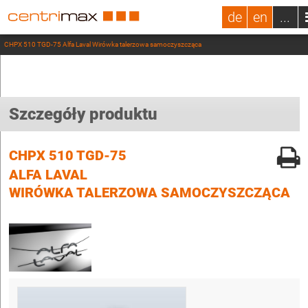
de
en
...
CHPX 510 TGD-75 Alfa Laval Wirówka talerzowa samoczyszcząca
Szczegóły produktu
CHPX 510 TGD-75
ALFA LAVAL
WIRÓWKA TALERZOWA SAMOCZYSZCZĄCA