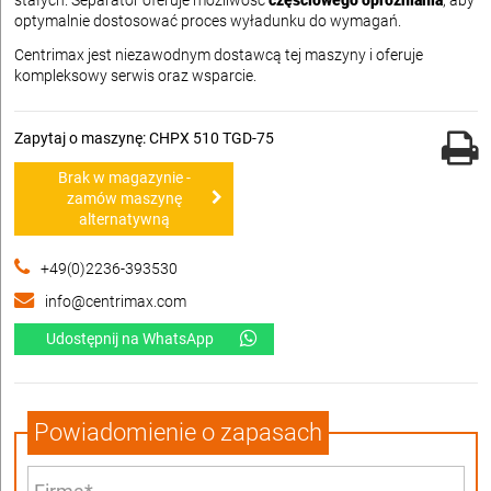
stałych. Separator oferuje możliwość
częściowego opróżniania
, aby
optymalnie dostosować proces wyładunku do wymagań.
Centrimax jest niezawodnym dostawcą tej maszyny i oferuje
kompleksowy serwis oraz wsparcie.
Zapytaj o maszynę: CHPX 510 TGD-75
Brak w magazynie -
zamów maszynę
alternatywną
+49(0)2236-393530
info@centrimax.com
Udostępnij na WhatsApp
Powiadomienie o zapasach