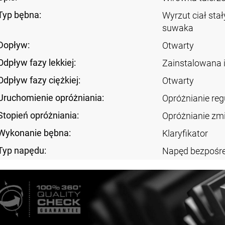
Typ bębna:
Wyrzut ciał sta
suwaka
Dopływ:
Otwarty
Odpływ fazy lekkiej:
Zainstalowana 
Odpływ fazy ciężkiej:
Otwarty
Uruchomienie opróżniania:
Opróżnianie re
Stopień opróżniania:
Opróżnianie zm
Wykonanie bębna:
Klaryfikator
Typ napędu:
Napęd bezpośre