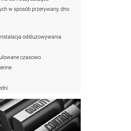
łych w sposób przerywany, dno
instalacja odśluzowywania
gulowane czasowo
ienne
dni