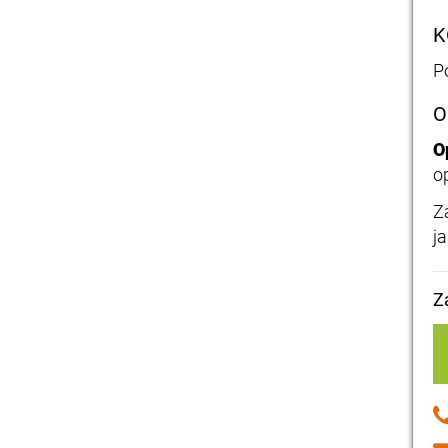
K
P
O
O
o
Z
j
Z