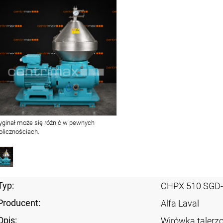
yginał może się różnić w pewnych
olicznościach.
Typ:
CHPX 510 SGD
Producent:
Alfa Laval
Opis:
Wirówka taler