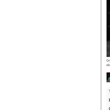
Or
ok