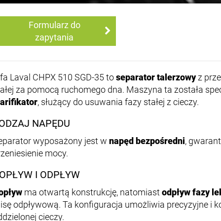
Formularz do
zapytania
lfa Laval CHPX 510 SGD-35 to
separator talerzowy
z prz
tałej za pomocą ruchomego dna. Maszyna ta została spec
larifikator
, służący do usuwania fazy stałej z cieczy.
ODZAJ NAPĘDU
eparator wyposażony jest w
napęd bezpośredni
, gwaran
rzeniesienie mocy.
OPŁYW I ODPŁYW
opływ
ma otwartą konstrukcję, natomiast
odpływ fazy le
isę odpływową. Ta konfiguracja umożliwia precyzyjne i
ddzielonej cieczy.