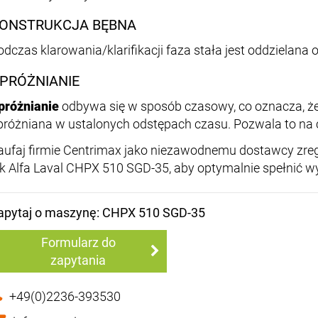
ONSTRUKCJA BĘBNA
odczas klarowania/klarifikacji faza stała jest oddzielana od
PRÓŻNIANIE
próżnianie
odbywa się w sposób czasowy, co oznacza, ż
próżniana w ustalonych odstępach czasu. Pozwala to na c
aufaj firmie Centrimax jako niezawodnemu dostawcy zre
ak Alfa Laval CHPX 510 SGD-35, aby optymalnie spełnić w
apytaj o maszynę: CHPX 510 SGD-35
Formularz do
zapytania
+49(0)2236-393530