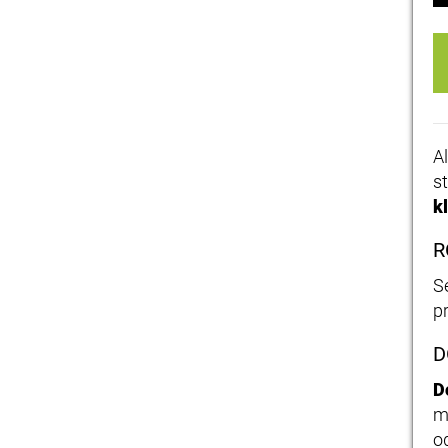
A
s
k
R
S
p
D
D
m
o