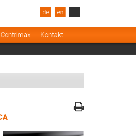
de
en
...
blic
Turkey
Netherlands
 Centrimax
Kontakt
Finland
CA