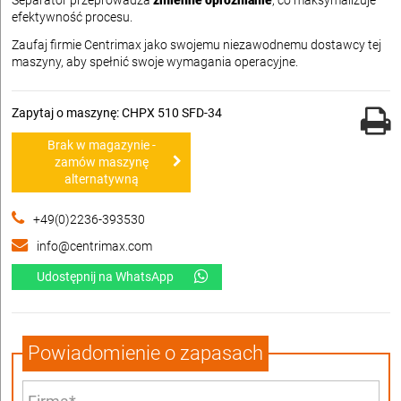
Separator przeprowadza
zmienne opróżnianie
, co maksymalizuje
efektywność procesu.
Zaufaj firmie Centrimax jako swojemu niezawodnemu dostawcy tej
maszyny, aby spełnić swoje wymagania operacyjne.
Zapytaj o maszynę: CHPX 510 SFD-34
Brak w magazynie -
zamów maszynę
alternatywną
+49(0)2236-393530
info@centrimax.com
Udostępnij na WhatsApp
Powiadomienie o zapasach