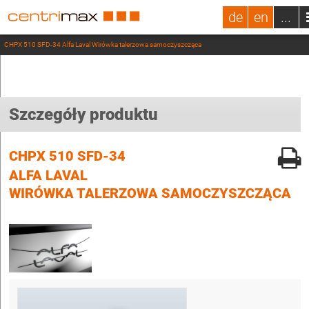
de
en
...
CHPX 510 SFD-34 Alfa Laval Wirówka talerzowa samoczyszcząca
Szczegóły produktu
CHPX 510 SFD-34
ALFA LAVAL
WIRÓWKA TALERZOWA SAMOCZYSZCZĄCA