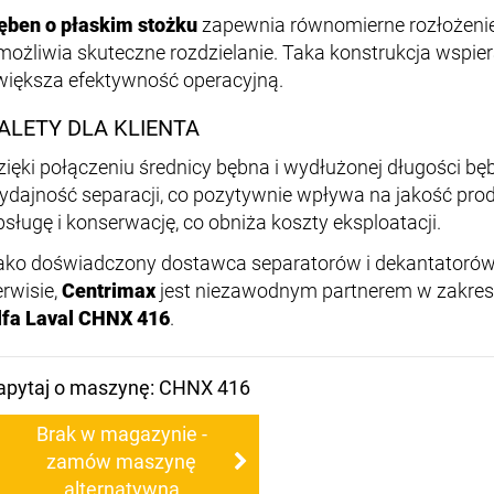
ęben o płaskim stożku
zapewnia równomierne rozłożeni
możliwia skuteczne rozdzielanie. Taka konstrukcja wspiera
większa efektywność operacyjną.
ALETY DLA KLIENTA
zięki połączeniu średnicy bębna i wydłużonej długości bę
ydajność separacji, co pozytywnie wpływa na jakość pro
bsługę i konserwację, co obniża koszty eksploatacji.
ako doświadczony dostawca separatorów i dekantatorów
erwisie,
Centrimax
jest niezawodnym partnerem w zakres
lfa Laval CHNX 416
.
apytaj o maszynę: CHNX 416
Brak w magazynie -
zamów maszynę
alternatywną