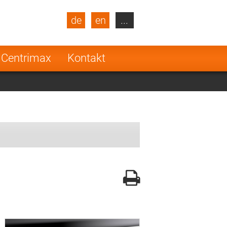
de
en
...
blic
Turkey
Netherlands
 Centrimax
Kontakt
Finland