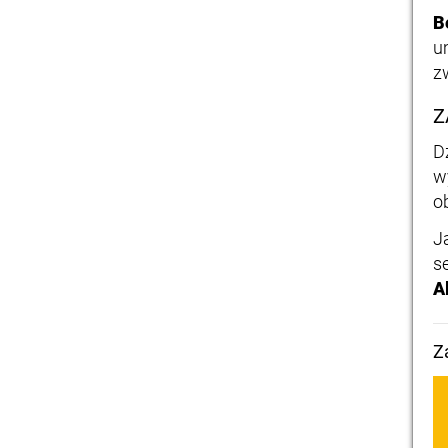
B
u
z
Z
D
w
o
J
s
A
Z