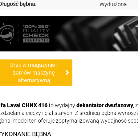
Długość bębna:
Wydłużona
Brak w magazynie -
zamów maszynę
alternatywną
lfa Laval CHNX 416
to wydajny
dekantator dwufazowy
,
ozdzielania cieczy i ciał stałych. Z średnicą bębna wynos
ębna, model ten oferuje zoptymalizowaną wydajność sepa
YKONANIE BĘBNA