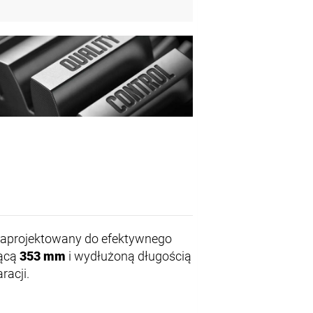
 zaprojektowany do efektywnego
zącą
353 mm
i wydłużoną długością
racji.