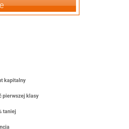
e
 kapitalny
 pierwszej klasy
 taniej
ncja