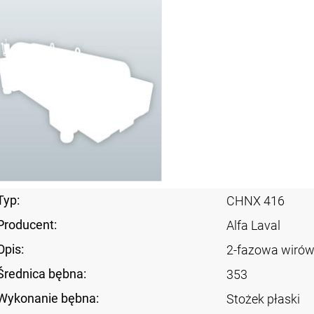
Typ:
CHNX 416
Producent:
Alfa Laval
Opis:
2-fazowa wirów
Średnica bębna:
353
Wykonanie bębna:
Stożek płaski