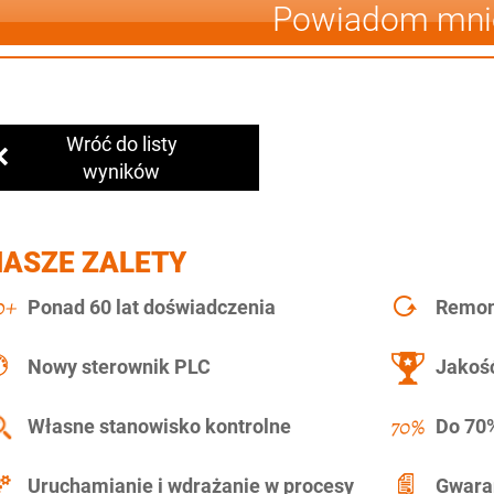
Powiadom mni
Wróć do listy
wyników
NASZE ZALETY
Ponad 60 lat doświadczenia
Remont
Nowy sterownik PLC
Jakość
Własne stanowisko kontrolne
Do 70%
Uruchamianie i wdrażanie w procesy
Gwara