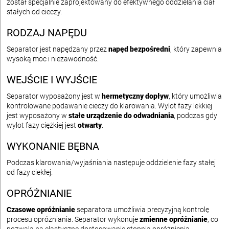
został specjalnie zaprojektowany do efektywnego oddzielania ciał
stałych od cieczy.
RODZAJ NAPĘDU
Separator jest napędzany przez
napęd bezpośredni
, który zapewnia
wysoką moc i niezawodność.
WEJŚCIE I WYJŚCIE
Separator wyposażony jest w
hermetyczny dopływ
, który umożliwia
kontrolowane podawanie cieczy do klarowania. Wylot fazy lekkiej
jest wyposażony w
stałe urządzenie do odwadniania
, podczas gdy
wylot fazy ciężkiej jest
otwarty
.
WYKONANIE BĘBNA
Podczas klarowania/wyjaśniania następuje oddzielenie fazy stałej
od fazy ciekłej.
OPRÓŻNIANIE
Czasowe opróżnianie
separatora umożliwia precyzyjną kontrolę
procesu opróżniania. Separator wykonuje
zmienne opróżnianie
, co