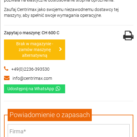
pozwala na elastyczne dostosowanie stopnia opróżnienia.
Zaufaj Centrimax jako swojemu niezawodnemu dostawcy tej
maszyny, aby spełnić swoje wymagania operacyjne.
Zapytaj o maszynę: CH 600 C
Brak w magazynie -
zamów maszynę
alternatywną
+49(0)2236-393530
info@centrimax.com
Udostępnij na WhatsApp
Powiadomienie o zapasach