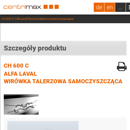
de
en
...
CH 600 C Alfa Laval Wirówka talerzowa samoczyszcząca
Szczegóły produktu
CH 600 C
ALFA LAVAL
WIRÓWKA TALERZOWA SAMOCZYSZCZĄCA