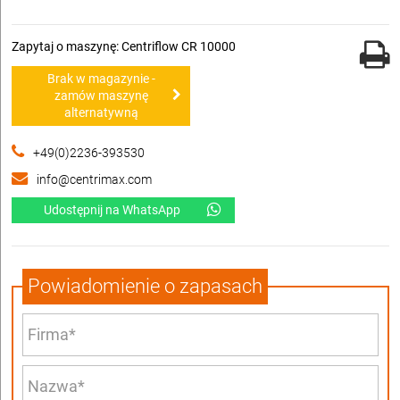
Zapytaj o maszynę: Centriflow CR 10000
Brak w magazynie -
zamów maszynę
alternatywną
+49(0)2236-393530
info@centrimax.com
Udostępnij na WhatsApp
Powiadomienie o zapasach