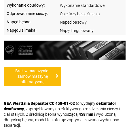
Wykonanie obudowy:
Wykonanie standardowe
Odprowadzanie cieczy:
Obie fazy bez ciśnienia
Napęd bębna:
Napęd pasowy
Napędu ślimaka:
Napęd regulowany
Brak w magazynie -
zamów maszynę
alternatywną
GEA Westfalia Separator CC 458-01-02
to wydajny
dekantator
dwufazowy
, zaprojektowany do efektywnego rozdzielania cieczy i
ciał stałych. Z średnicą bębna wynoszącą
458 mm
i wydłużoną
długością bębna, model ten oferuje zoptymalizowaną wydajność
separacji.