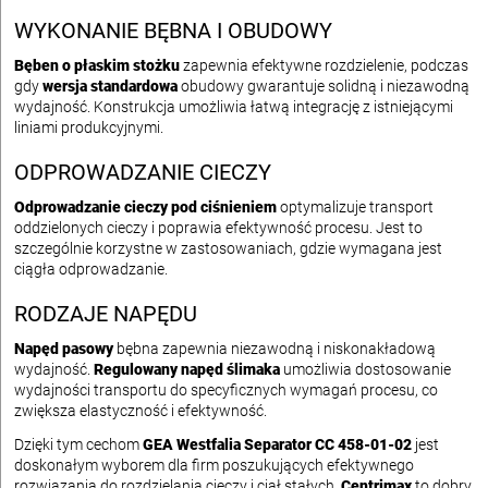
WYKONANIE BĘBNA I OBUDOWY
Bęben o płaskim stożku
zapewnia efektywne rozdzielenie, podczas
gdy
wersja standardowa
obudowy gwarantuje solidną i niezawodną
wydajność. Konstrukcja umożliwia łatwą integrację z istniejącymi
liniami produkcyjnymi.
ODPROWADZANIE CIECZY
Odprowadzanie cieczy pod ciśnieniem
optymalizuje transport
oddzielonych cieczy i poprawia efektywność procesu. Jest to
szczególnie korzystne w zastosowaniach, gdzie wymagana jest
ciągła odprowadzanie.
RODZAJE NAPĘDU
Napęd pasowy
bębna zapewnia niezawodną i niskonakładową
wydajność.
Regulowany napęd ślimaka
umożliwia dostosowanie
wydajności transportu do specyficznych wymagań procesu, co
zwiększa elastyczność i efektywność.
Dzięki tym cechom
GEA Westfalia Separator CC 458-01-02
jest
doskonałym wyborem dla firm poszukujących efektywnego
rozwiązania do rozdzielania cieczy i ciał stałych.
Centrimax
to dobry