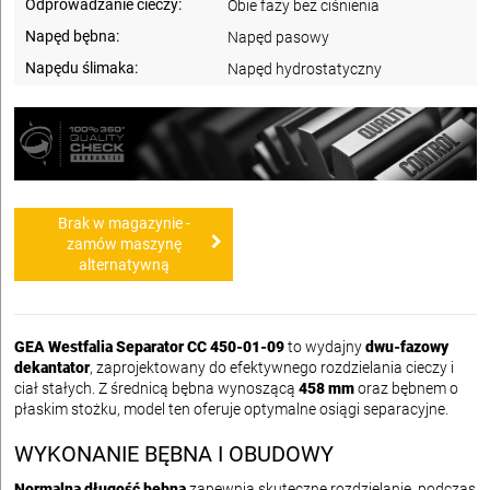
Odprowadzanie cieczy:
Obie fazy bez ciśnienia
Napęd bębna:
Napęd pasowy
Napędu ślimaka:
Napęd hydrostatyczny
Brak w magazynie -
zamów maszynę
alternatywną
GEA Westfalia Separator CC 450-01-09
to wydajny
dwu-fazowy
dekantator
, zaprojektowany do efektywnego rozdzielania cieczy i
ciał stałych. Z średnicą bębna wynoszącą
458 mm
oraz bębnem o
płaskim stożku, model ten oferuje optymalne osiągi separacyjne.
WYKONANIE BĘBNA I OBUDOWY
Normalna długość bębna
zapewnia skuteczne rozdzielanie, podczas