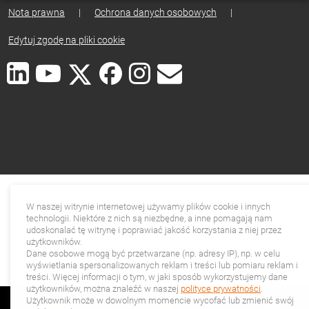
Nota prawna
|
Ochrona danych osobowych
|
Edytuj zgodę na pliki cookie
W naszej witrynie internetowej używamy plików cookie i innych
technologii. Niektóre z nich są niezbędne, a inne pomagają nam
udoskonalać tę witrynę i poprawiać jakość korzystania z niej przez
użytkowników.
Dane osobowe mogą być przetwarzane (np. adresy IP), np. w celu
wyświetlania spersonalizowanych reklam i treści lub pomiaru reklam i
treści. Więcej informacji o tym, w jaki sposób wykorzystujemy dane
użytkowników, można znaleźć w naszej
polityce prywatności
.
Użytkownik może w dowolnym momencie wycofać lub zmienić swój