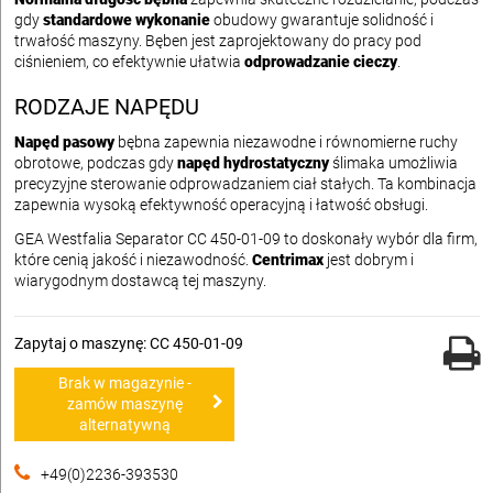
gdy
standardowe wykonanie
obudowy gwarantuje solidność i
trwałość maszyny. Bęben jest zaprojektowany do pracy pod
ciśnieniem, co efektywnie ułatwia
odprowadzanie cieczy
.
RODZAJE NAPĘDU
Napęd pasowy
bębna zapewnia niezawodne i równomierne ruchy
obrotowe, podczas gdy
napęd hydrostatyczny
ślimaka umożliwia
precyzyjne sterowanie odprowadzaniem ciał stałych. Ta kombinacja
zapewnia wysoką efektywność operacyjną i łatwość obsługi.
GEA Westfalia Separator CC 450-01-09 to doskonały wybór dla firm,
które cenią jakość i niezawodność.
Centrimax
jest dobrym i
wiarygodnym dostawcą tej maszyny.
Zapytaj o maszynę: CC 450-01-09
Brak w magazynie -
zamów maszynę
alternatywną
+49(0)2236-393530