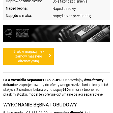
Odprowadzanie cieczy:
Obie fazy bez ciśnienia
Napęd bębna:
Napęd pasowy
Napędu ślimaka:
Napęd przez przekładnię
Brak w magazynie -
zamów maszynę
alternatywną
GEA Westfalia Separator CB 635-01-00
to wydajny
dwu-fazowy
dekantor
, zaprojektowany do efektywnego rozdzielania cieczy i ciał
stałych. Z średnicą bębna wynoszącą
630 mm
oraz bębnem o
płaskim stożku, model ten oferuje optymalne osiągi separacyjne.
WYKONANIE BĘBNA I OBUDOWY
Bęben modelu CB 635-01-00 ma
normalną długość
i jest