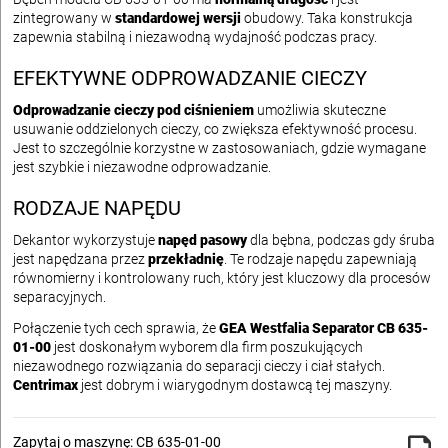
zintegrowany w
standardowej wersji
obudowy. Taka konstrukcja
zapewnia stabilną i niezawodną wydajność podczas pracy.
EFEKTYWNE ODPROWADZANIE CIECZY
Odprowadzanie cieczy pod ciśnieniem
umożliwia skuteczne
usuwanie oddzielonych cieczy, co zwiększa efektywność procesu.
Jest to szczególnie korzystne w zastosowaniach, gdzie wymagane
jest szybkie i niezawodne odprowadzanie.
RODZAJE NAPĘDU
Dekantor wykorzystuje
napęd pasowy
dla bębna, podczas gdy śruba
jest napędzana przez
przekładnię
. Te rodzaje napędu zapewniają
równomierny i kontrolowany ruch, który jest kluczowy dla procesów
separacyjnych.
Połączenie tych cech sprawia, że
GEA Westfalia Separator CB 635-
01-00
jest doskonałym wyborem dla firm poszukujących
niezawodnego rozwiązania do separacji cieczy i ciał stałych.
Centrimax
jest dobrym i wiarygodnym dostawcą tej maszyny.
Zapytaj o maszynę: CB 635-01-00