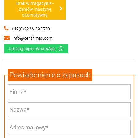
Brak w magazynie -
zamów maszynę
alternatywną
+49(0)2236-393530
info@centrimax.com
Udostępnij na WhatsApp
Powiadomienie o zapasach