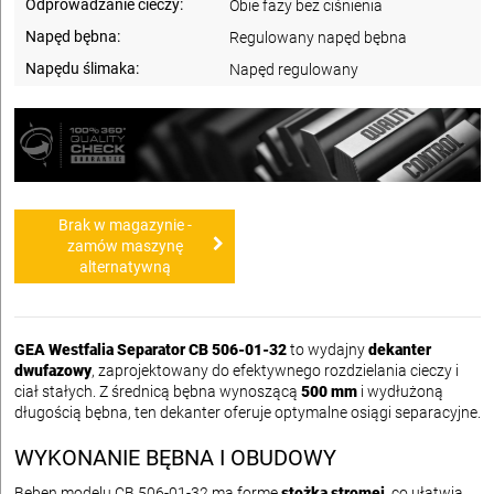
Odprowadzanie cieczy:
Obie fazy bez ciśnienia
Napęd bębna:
Regulowany napęd bębna
Napędu ślimaka:
Napęd regulowany
Brak w magazynie -
zamów maszynę
alternatywną
GEA Westfalia Separator CB 506-01-32
to wydajny
dekanter
dwufazowy
, zaprojektowany do efektywnego rozdzielania cieczy i
ciał stałych. Z średnicą bębna wynoszącą
500 mm
i wydłużoną
długością bębna, ten dekanter oferuje optymalne osiągi separacyjne.
WYKONANIE BĘBNA I OBUDOWY
Bęben modelu CB 506-01-32 ma formę
stożka stromej
, co ułatwia