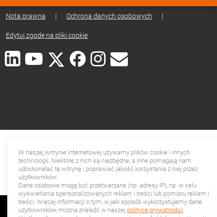
Nota prawna
|
Ochrona danych osobowych
|
Edytuj zgodę na pliki cookie
W naszej witrynie internetowej używamy plików cookie i innych
technologii. Niektóre z nich są niezbędne, a inne pomagają nam
udoskonalać tę witrynę i poprawiać jakość korzystania z niej przez
użytkowników.
Dane osobowe mogą być przetwarzane (np. adresy IP), np. w celu
wyświetlania spersonalizowanych reklam i treści lub pomiaru reklam i
treści. Więcej informacji o tym, w jaki sposób wykorzystujemy dane
użytkowników, można znaleźć w naszej
polityce prywatności
.