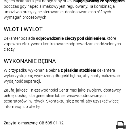
Bęben dekantera jest napędzany przez
napęd pasowy ze sprzęgłem
,
podczas gdy napęd ślimakowy jest regulowany. Ta kombinacja
umożliwia precyzyjne sterowanie i dostosowanie do różnych
wymagań procesowych.
WLOT I WYLOT
Dekanter posiada
odprowadzenie cieczy pod ciśnieniem
, które
zapewnia efektywne i kontrolowane odprowadzanie oddzielonych
cieczy.
WYKONANIE BĘBNA
W przypadku wykonania bębna
z płaskim stożkiem
dekantera
wykorzystuje się wydłużoną długość bębna, aby zoptymalizować
wydajność separacji.
Zaufaj jakości i niezawodności Centrimax jako swojemu dostawcy
pełnej obsługi dla generalnie lub serwisowo odnowionych
separatorów i wirówek. Skontaktuj się z nami, aby uzyskać więcej
informacji lub ofertę.
Zapytaj o maszynę: CB 505-01-12