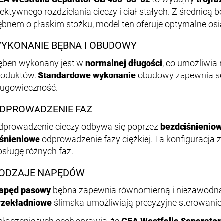
fektywnego rozdzielania cieczy i ciał stałych. Z średnic
ębnem o płaskim stożku, model ten oferuje optymalne osi
YKONANIE BĘBNA I OBUDOWY
ęben wykonany jest w
normalnej długości
, co umożliwia
roduktów.
Standardowe wykonanie
obudowy zapewnia sol
ługowieczność.
DPROWADZENIE FAZ
dprowadzenie cieczy odbywa się poprzez
bezdciśnienio
iśnieniowe
odprowadzenie fazy ciężkiej. Ta konfiguracja 
bsługę różnych faz.
ODZAJE NAPĘDÓW
apęd pasowy
bębna zapewnia równomierną i niezawodną
rzekładniowe
ślimaka umożliwiają precyzyjne sterowanie
ołączenie tych cech sprawia, że
GEA Westfalia Separato