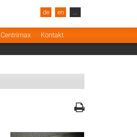
de
en
...
blic
Turkey
Netherlands
 Centrimax
Kontakt
Finland