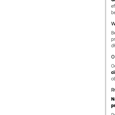
e
b
W
B
p
d
O
O
c
o
R
N
p
P