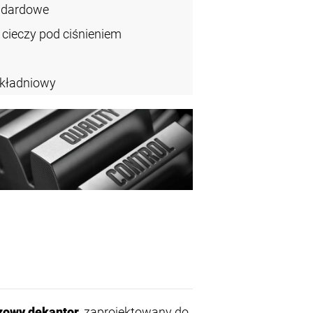
ndardowe
cieczy pod ciśnieniem
kładniowy
azowy dekantor
, zaprojektowany do