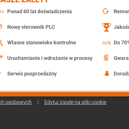
Ponad 60 lat doświadczenia
Remont
Nowy sterownik PLC
Jakość
Własne stanowisko kontrolne
Do 70%
Uruchamianie i wdrażanie w procesy
Gwara
Serwis posprzedażny
Doradz
ch osobowych
|
Edytuj zgodę na pliki cookie