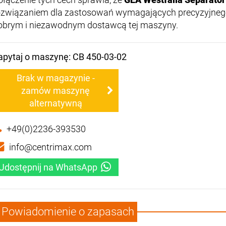
ozwiązaniem dla zastosowań wymagających precyzyjnego
obrym i niezawodnym dostawcą tej maszyny.
apytaj o maszynę: CB 450-03-02
Brak w magazynie -
zamów maszynę
alternatywną
+49(0)2236-393530
info@centrimax.com
Udostępnij na WhatsApp
Powiadomienie o zapasach