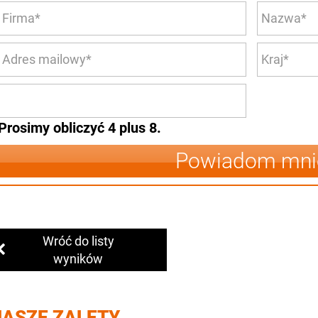
Prosimy obliczyć 4 plus 8.
Powiadom mni
Wróć do listy
wyników
NASZE ZALETY