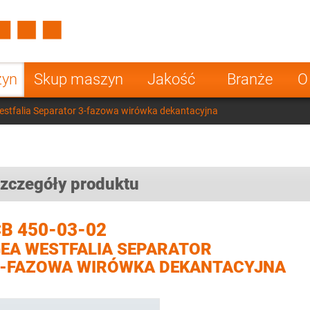
Spain
Czech Repu
ugal
Poland
Norway
zyn
Skup maszyn
Jakość
Branże
O
nesia
India
Greece
stfalia Separator 3-fazowa wirówka dekantacyjna
a
zczegóły produktu
B 450-03-02
EA WESTFALIA SEPARATOR
-FAZOWA WIRÓWKA DEKANTACYJNA