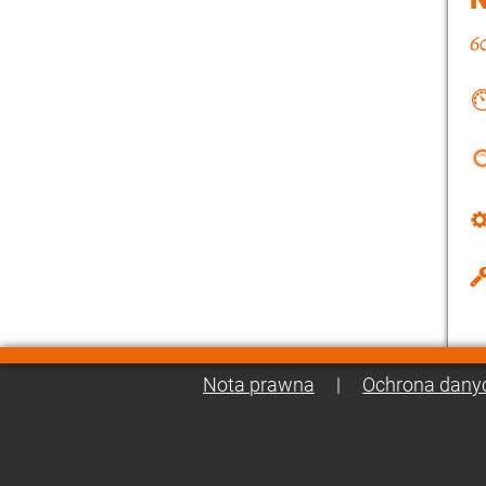
Nota prawna
|
Ochrona dany