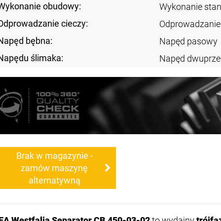
Wykonanie obudowy:
Wykonanie sta
Odprowadzanie cieczy:
Odprowadzanie 
Napęd bębna:
Napęd pasowy
Napędu ślimaka:
Napęd dwuprze
Brak w magazynie -
zamów maszynę
alternatywną
EA Westfalia Separator CB 450-03-02
to wydajny
trójf