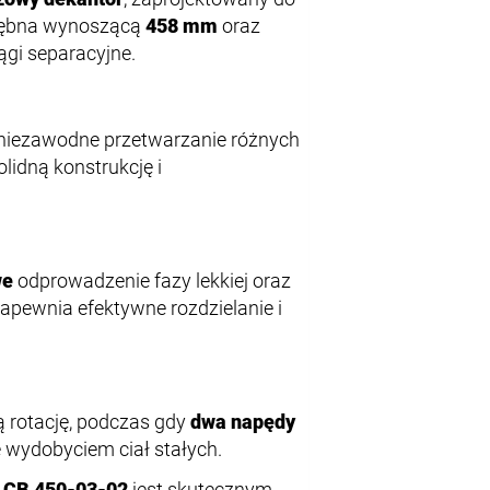
ą bębna wynoszącą
458 mm
oraz
ągi separacyjne.
 niezawodne przetwarzanie różnych
idną konstrukcję i
we
odprowadzenie fazy lekkiej oraz
zapewnia efektywne rozdzielanie i
 rotację, podczas gdy
dwa napędy
 wydobyciem ciał stałych.
r CB 450-03-02
jest skutecznym