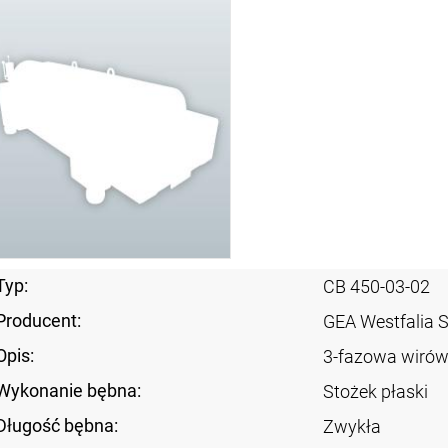
Typ:
CB 450-03-02
Producent:
GEA Westfalia 
Opis:
3-fazowa wirów
Wykonanie bębna:
Stożek płaski
Długość bębna:
Zwykła