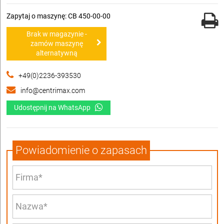
Zapytaj o maszynę: CB 450-00-00
Brak w magazynie -
zamów maszynę
alternatywną
+49(0)2236-393530
info@centrimax.com
Udostępnij na WhatsApp
Powiadomienie o zapasach