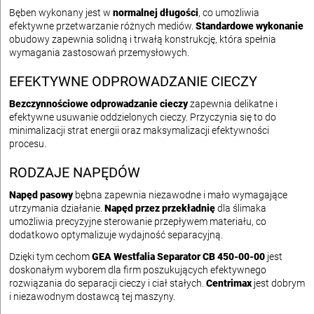
Bęben wykonany jest w
normalnej długości
, co umożliwia
efektywne przetwarzanie różnych mediów.
Standardowe wykonanie
obudowy zapewnia solidną i trwałą konstrukcję, która spełnia
wymagania zastosowań przemysłowych.
EFEKTYWNE ODPROWADZANIE CIECZY
Bezczynnościowe odprowadzanie cieczy
zapewnia delikatne i
efektywne usuwanie oddzielonych cieczy. Przyczynia się to do
minimalizacji strat energii oraz maksymalizacji efektywności
procesu.
RODZAJE NAPĘDÓW
Napęd pasowy
bębna zapewnia niezawodne i mało wymagające
utrzymania działanie.
Napęd przez przekładnię
dla ślimaka
umożliwia precyzyjne sterowanie przepływem materiału, co
dodatkowo optymalizuje wydajność separacyjną.
Dzięki tym cechom
GEA Westfalia Separator CB 450-00-00
jest
doskonałym wyborem dla firm poszukujących efektywnego
rozwiązania do separacji cieczy i ciał stałych.
Centrimax
jest dobrym
i niezawodnym dostawcą tej maszyny.