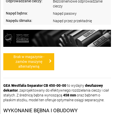
Odprowadzanie cieczy:
Bezciśnieniowe odprowadzanie
cieczy
Napęd bębna:
Napęd pasowy
Napędu ślimaka:
Napęd przez przekładnię
Brak w magazynie -
zamów maszynę
alternatywną
GEA Westfalia Separator CB 450-00-00
to wydajny
dwufazowy
dekantor
, zaprojektowany do efektywnego rozdzielania cieczy i ciał
stałych. Z średnicą bębna wynoszącą
458 mm
oraz bębnem o
płaskim stożku, model ten oferuje optymalne osiągi separacyjne.
WYKONANIE BĘBNA I OBUDOWY