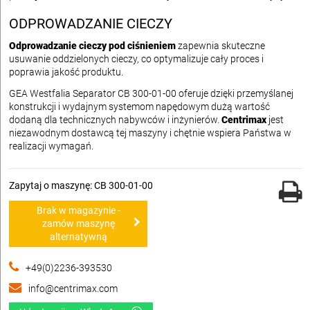
ODPROWADZANIE CIECZY
Odprowadzanie cieczy pod ciśnieniem
zapewnia skuteczne
usuwanie oddzielonych cieczy, co optymalizuje cały proces i
poprawia jakość produktu.
GEA Westfalia Separator CB 300-01-00 oferuje dzięki przemyślanej
konstrukcji i wydajnym systemom napędowym dużą wartość
dodaną dla technicznych nabywców i inżynierów.
Centrimax
jest
niezawodnym dostawcą tej maszyny i chętnie wspiera Państwa w
realizacji wymagań.
Zapytaj o maszynę: CB 300-01-00
Brak w magazynie -
zamów maszynę
alternatywną
+49(0)2236-393530
info@centrimax.com