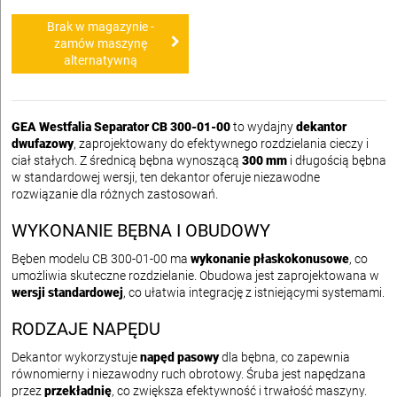
Brak w magazynie -
zamów maszynę
alternatywną
GEA Westfalia Separator CB 300-01-00
to wydajny
dekantor
dwufazowy
, zaprojektowany do efektywnego rozdzielania cieczy i
ciał stałych. Z średnicą bębna wynoszącą
300 mm
i długością bębna
w standardowej wersji, ten dekantor oferuje niezawodne
rozwiązanie dla różnych zastosowań.
WYKONANIE BĘBNA I OBUDOWY
Bęben modelu CB 300-01-00 ma
wykonanie płaskokonusowe
, co
umożliwia skuteczne rozdzielanie. Obudowa jest zaprojektowana w
wersji standardowej
, co ułatwia integrację z istniejącymi systemami.
RODZAJE NAPĘDU
Dekantor wykorzystuje
napęd pasowy
dla bębna, co zapewnia
równomierny i niezawodny ruch obrotowy. Śruba jest napędzana
przez
przekładnię
, co zwiększa efektywność i trwałość maszyny.