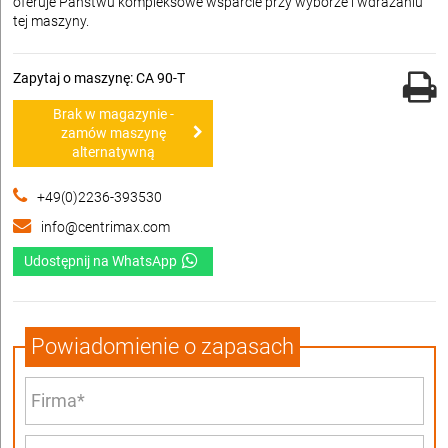
oferuje Państwu kompleksowe wsparcie przy wyborze i wdrażaniu
tej maszyny.
Zapytaj o maszynę: CA 90-T
Brak w magazynie -
zamów maszynę
alternatywną
+49(0)2236-393530
info@centrimax.com
Udostępnij na WhatsApp
Powiadomienie o zapasach