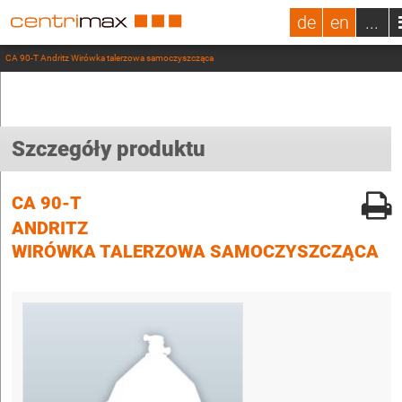
de
en
...
CA 90-T Andritz Wirówka talerzowa samoczyszcząca
Szczegóły produktu
CA 90-T
ANDRITZ
WIRÓWKA TALERZOWA SAMOCZYSZCZĄCA