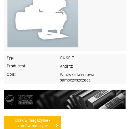
Typ:
CA 90-T
Producent:
Andritz
Opis:
Wirówka talerzowa
samoczyszcząca
Brak w magazynie -
zamów maszynę