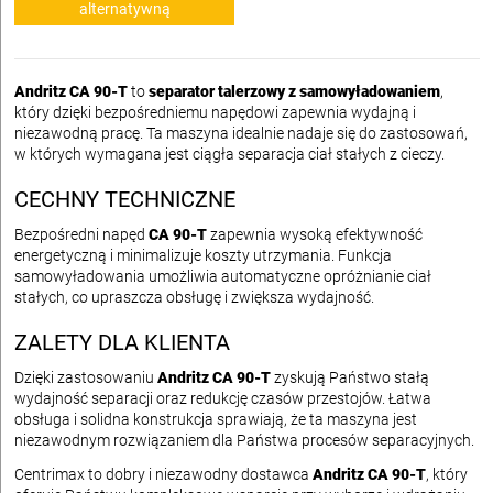
alternatywną
Andritz CA 90-T
to
separator talerzowy z samowyładowaniem
,
który dzięki bezpośredniemu napędowi zapewnia wydajną i
niezawodną pracę. Ta maszyna idealnie nadaje się do zastosowań,
w których wymagana jest ciągła separacja ciał stałych z cieczy.
CECHNY TECHNICZNE
Bezpośredni napęd
CA 90-T
zapewnia wysoką efektywność
energetyczną i minimalizuje koszty utrzymania. Funkcja
samowyładowania umożliwia automatyczne opróżnianie ciał
stałych, co upraszcza obsługę i zwiększa wydajność.
ZALETY DLA KLIENTA
Dzięki zastosowaniu
Andritz CA 90-T
zyskują Państwo stałą
wydajność separacji oraz redukcję czasów przestojów. Łatwa
obsługa i solidna konstrukcja sprawiają, że ta maszyna jest
niezawodnym rozwiązaniem dla Państwa procesów separacyjnych.
Centrimax to dobry i niezawodny dostawca
Andritz CA 90-T
, który