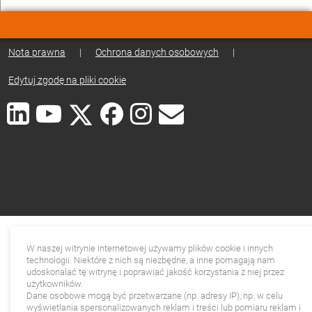
Nota prawna
|
Ochrona danych osobowych
|
Edytuj zgodę na pliki cookie
W naszej witrynie internetowej używamy plików cookie i innych
technologii. Niektóre z nich są niezbędne, a inne pomagają nam
udoskonalać tę witrynę i poprawiać jakość korzystania z niej przez
użytkowników.
Dane osobowe mogą być przetwarzane (np. adresy IP), np. w celu
wyświetlania spersonalizowanych reklam i treści lub pomiaru reklam i