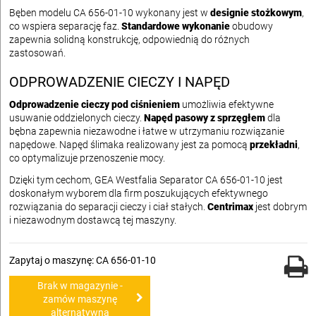
Bęben modelu CA 656-01-10 wykonany jest w
designie stożkowym
,
co wspiera separację faz.
Standardowe wykonanie
obudowy
zapewnia solidną konstrukcję, odpowiednią do różnych
zastosowań.
ODPROWADZENIE CIECZY I NAPĘD
Odprowadzenie cieczy pod ciśnieniem
umożliwia efektywne
usuwanie oddzielonych cieczy.
Napęd pasowy z sprzęgłem
dla
bębna zapewnia niezawodne i łatwe w utrzymaniu rozwiązanie
napędowe. Napęd ślimaka realizowany jest za pomocą
przekładni
,
co optymalizuje przenoszenie mocy.
Dzięki tym cechom, GEA Westfalia Separator CA 656-01-10 jest
doskonałym wyborem dla firm poszukujących efektywnego
rozwiązania do separacji cieczy i ciał stałych.
Centrimax
jest dobrym
i niezawodnym dostawcą tej maszyny.
Zapytaj o maszynę: CA 656-01-10
Brak w magazynie -
zamów maszynę
alternatywną