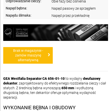
Odprowadzanie cieczy:
Obie fazy bez ciśnienia
Napęd bębna:
Napęd pasowy ze sprzęgłem
Napędu ślimaka:
Napęd przez przekładnię
Brak w magazynie -
zamów maszynę
alternatywną
GEA Westfalia Separator CA 656-01-10
to wydajny
dwufazowy
dekantor
, zaprojektowany do efektywnego rozdzielania cieczy i ciał
stałych. Z średnicą bębna wynoszącą
650 mm
i wydłużoną
długością bębna, ten dekantor oferuje optymalną wydajność
separacji.
WYKONANIE BĘBNA I OBUDOWY