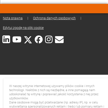
Nota prawna
|
Ochrona danych osobowych
|
Edytuj zgodę na pliki cookie
W naszej witrynie internetowej używamy plików cookie i innych
technologii. Niektóre z nich są niezbędne, a inne pomagają nam
udoskonalać tę witrynę i poprawiać jakość korzystania z niej przez
użytkowników.
Dane osobowe mogą być przetwarzane (np. adresy IP), np. w celu
wyświetlania spersonalizowanych reklam i treści lub pomiaru reklam i