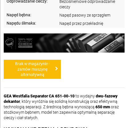
Odprowadzanie cieczy:
Bezciśnieniowe odprowadzanie
cieczy
Napęd bębna:
Napęd pasowy ze sprzęgłem
Napędu ślimaka:
Napęd przez przekładnię
Brak w magazynie -
zamów maszynę
alternatywną
GEA Westfalia Separator CA 651-00-10
to wydajny
dwu-fazowy
dekantor
, który wyróżnia się solidną konstrukcją oraz efektywną
technologią separacji. Z średnicą bębna wynoszącą
650 mm
oraz
stożkowym bębnem, model ten zapewnia optymalną separację
cieczy i ciał stałych.