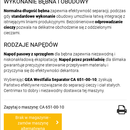
WYKONANIE BĘBNA I OBUDOWY
Normalna długość bębna
zapewnia efektywność separacji, podczas
gdy
standardowe wykonanie
obudowy umożliwia łatwą integrację z
istniejącymi liniami produkcyjnymi. Bezciśnieniowe
odprowadzanie
cieczy
pozwala na delikatne obchodzenie się z oddzielonymi
cieczami.
RODZAJE NAPĘDÓW
Napęd pasowy z sprzęgłem
dla bębna zapewnia niezawodną i
niskonakładową eksploatację.
Napęd przez przekładnię
dla ślimaka
gwarantuje precyzyjne sterowanie przepływem materiału i
przyczynia się do efektywności dekantora.
Wybierając
GEA Westfalia Separator CA 651-00-10
, zyskują
Państwo efektywne rozwiązanie do separacji cieczy i ciał stałych.
Centrimax to dobry i niezawodny dostawca tej maszyny.
Zapytaj o maszynę: CA 651-00-10
Brak w magazynie -
zamów maszynę
alternatywną