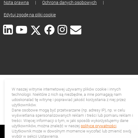
Nota prawna
|
Ochrona danych osobowych
|
Edytuj zgodę na pliki cookie
W naszej witrynie internetowej używamy plików cookie i innych
technologii. Niektóre z nich są niezbędne, a inne pomagają nam
udoskonalać tę witrynę i poprawiać jakość korzystania z niej przez
użytkowników.
Dane osobowe mogą być przetwarzane (np. adresy IP), np. w celu
wyświetlania spersonalizowanych reklam i treści lub pomiaru reklam i
treści. Więcej informacji o tym, w jaki sposób wykorzystujemy dane
użytkowników, można znaleźć w naszej
polityce prywatności
.
Użytkownik może w dowolnym momencie wycofać lub zmienić swój
wybór w sekcji Ustawienia.