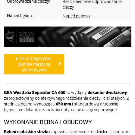
Odprowadzanie cieczy:
Bezciśnieniowe odprowadzanie
cieczy
Napęd bębna:
Napęd pasowy
Brak w magazynie -
zamów maszynę
alternatywną
GEA Westfalia Separator CA 650
to wydajny
dekantor dwufazowy
,
zaprojektowany do efektywnego rozdzielania cieczy i ciał stałych. Z
średnicą bębna wynoszącą
650 mm
i standardową długością
bębna, ten dekantor zapewnia optymalne osiągi separacyjne.
WYKONANIE BĘBNA I OBUDOWY
Bęben o płaskim stożku
zapewnia skuteczne rozdzielenie, podczas