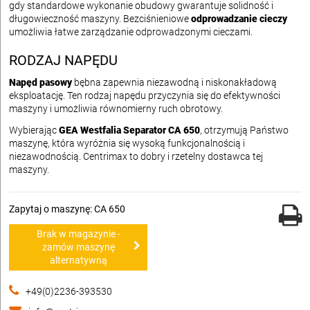
gdy standardowe wykonanie obudowy gwarantuje solidność i
długowieczność maszyny. Bezciśnieniowe
odprowadzanie cieczy
umożliwia łatwe zarządzanie odprowadzonymi cieczami.
RODZAJ NAPĘDU
Napęd pasowy
bębna zapewnia niezawodną i niskonakładową
eksploatację. Ten rodzaj napędu przyczynia się do efektywności
maszyny i umożliwia równomierny ruch obrotowy.
Wybierając
GEA Westfalia Separator CA 650
, otrzymują Państwo
maszynę, która wyróżnia się wysoką funkcjonalnością i
niezawodnością. Centrimax to dobry i rzetelny dostawca tej
maszyny.
Zapytaj o maszynę: CA 650
Brak w magazynie -
zamów maszynę
alternatywną
+49(0)2236-393530