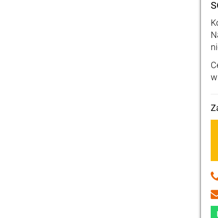
S
K
N
n
C
w
Z