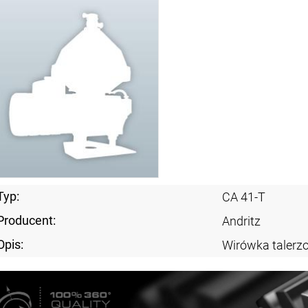
Typ:
CA 41-T
Producent:
Andritz
Opis:
Wirówka taler