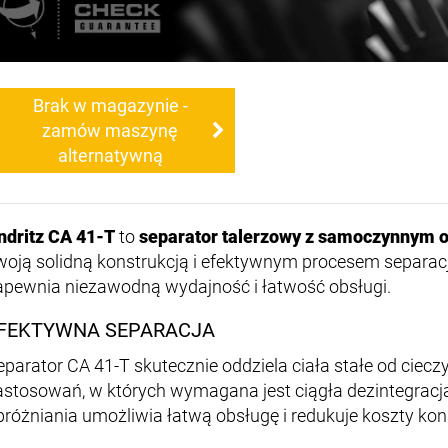
Brak w magazynie -
zamów maszynę
alternatywną
ndritz CA 41-T
to
separator talerzowy z samoczynnym 
woją solidną konstrukcją i efektywnym procesem separa
apewnia niezawodną wydajność i łatwość obsługi.
FEKTYWNA SEPARACJA
eparator CA 41-T skutecznie oddziela ciała stałe od cieczy.
astosowań, w których wymagana jest ciągła dezintegrac
próżniania umożliwia łatwą obsługę i redukuje koszty kon