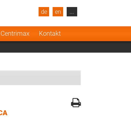
de
en
...
blic
Turkey
Netherlands
 Centrimax
Kontakt
Finland
CA