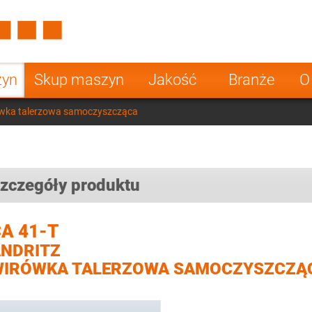
Spain
Czech Repu
ugal
Poland
Norway
zyn
Skup maszyn
Jakość
Branże
O
nesia
India
Greece
ówka talerzowa samoczyszcząca
a
zczegóły produktu
A 41-T
NDRITZ
WIRÓWKA TALERZOWA SAMOCZYSZCZĄ