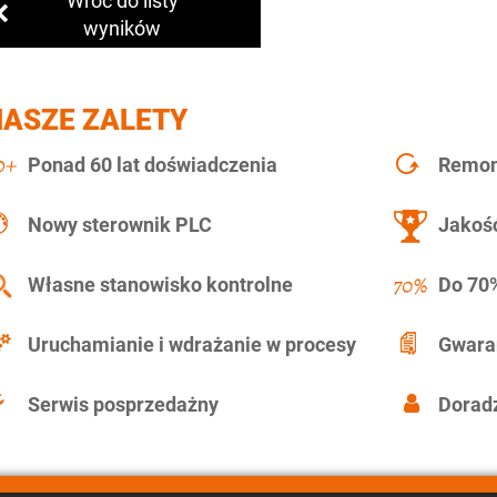
Wróć do listy
wyników
NASZE ZALETY
Ponad 60 lat doświadczenia
Remont
Nowy sterownik PLC
Jakość
Własne stanowisko kontrolne
Do 70%
Uruchamianie i wdrażanie w procesy
Gwara
Serwis posprzedażny
Doradz