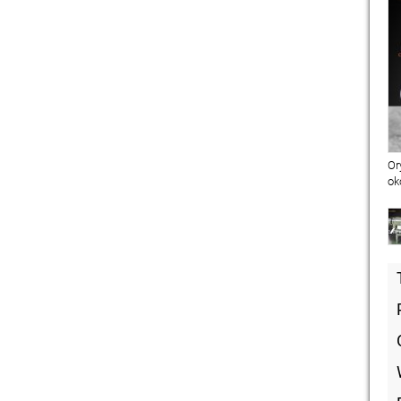
Or
ok