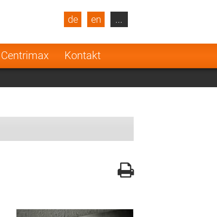
de
en
...
blic
Turkey
Netherlands
 Centrimax
Kontakt
Finland