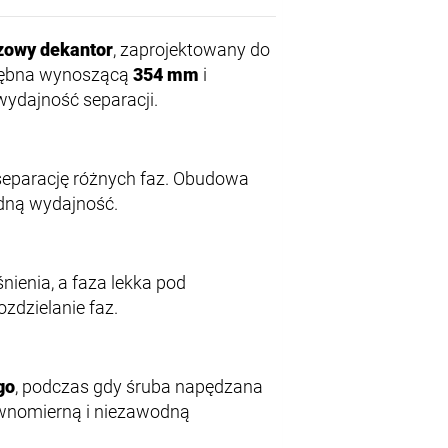
azowy dekantor
, zaprojektowany do
ą bębna wynoszącą
354 mm
i
wydajność separacji.
 separację różnych faz. Obudowa
odną wydajność.
nienia, a faza lekka pod
ozdzielanie faz.
go
, podczas gdy śruba napędzana
ównomierną i niezawodną