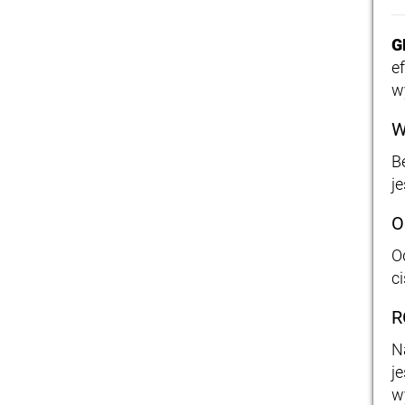
G
e
w
W
B
j
O
O
c
R
N
j
w