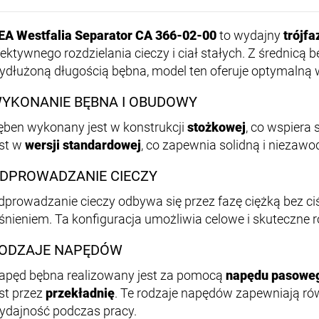
EA Westfalia Separator CA 366-02-00
to wydajny
trójf
fektywnego rozdzielania cieczy i ciał stałych. Z średnic
ydłużoną długością bębna, model ten oferuje optymalną 
YKONANIE BĘBNA I OBUDOWY
ęben wykonany jest w konstrukcji
stożkowej
, co wspiera
est w
wersji standardowej
, co zapewnia solidną i niezaw
DPROWADZANIE CIECZY
dprowadzanie cieczy odbywa się przez fazę ciężką bez ciś
iśnieniem. Ta konfiguracja umożliwia celowe i skuteczne r
ODZAJE NAPĘDÓW
apęd bębna realizowany jest za pomocą
napędu pasowe
est przez
przekładnię
. Te rodzaje napędów zapewniają r
ydajność podczas pracy.