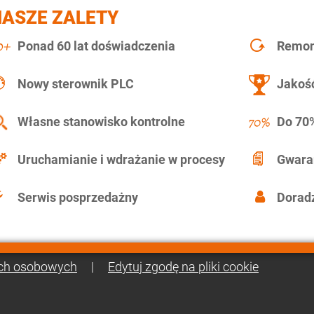
NASZE ZALETY
Ponad 60 lat doświadczenia
Remont
Nowy sterownik PLC
Jakość
Własne stanowisko kontrolne
Do 70%
Uruchamianie i wdrażanie w procesy
Gwara
Serwis posprzedażny
Doradz
ch osobowych
|
Edytuj zgodę na pliki cookie