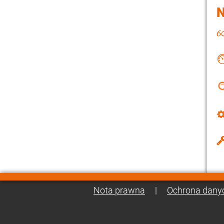
Nota prawna
|
Ochrona dany