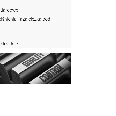
ndardowe
iśnienia, faza ciężka pod
zekładnię