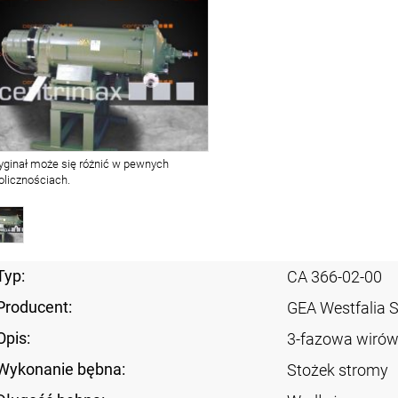
yginał może się różnić w pewnych
olicznościach.
Typ:
CA 366-02-00
Producent:
GEA Westfalia 
Opis:
3-fazowa wirów
Wykonanie bębna:
Stożek stromy