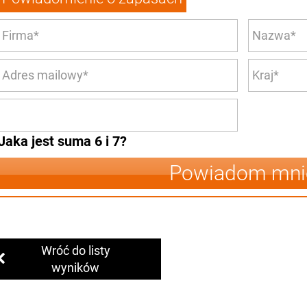
Jaka jest suma 6 i 7?
Powiadom mni
Wróć do listy
wyników