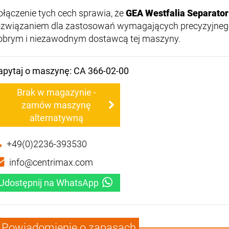
ołączenie tych cech sprawia, że
GEA Westfalia Separato
ozwiązaniem dla zastosowań wymagających precyzyjnego 
obrym i niezawodnym dostawcą tej maszyny.
apytaj o maszynę: CA 366-02-00
Brak w magazynie -
zamów maszynę
alternatywną
+49(0)2236-393530
info@centrimax.com
Udostępnij na WhatsApp
Powiadomienie o zapasach