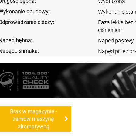
Długość bębna:
Wydłużona
Wykonanie obudowy:
Wykonanie sta
Odprowadzanie cieczy:
Faza lekka bez c
ciśnieniem
Napęd bębna:
Napęd pasowy
Napędu ślimaka:
Napęd przez pr
Brak w magazynie -
zamów maszynę
alternatywną