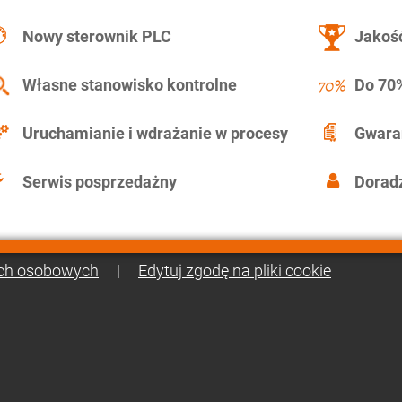
Nowy sterownik PLC
Jakość
Własne stanowisko kontrolne
Do 70%
Uruchamianie i wdrażanie w procesy
Gwara
Serwis posprzedażny
Doradz
ch osobowych
|
Edytuj zgodę na pliki cookie