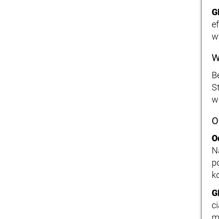
G
e
w
W
B
S
w
O
O
N
p
k
G
c
m