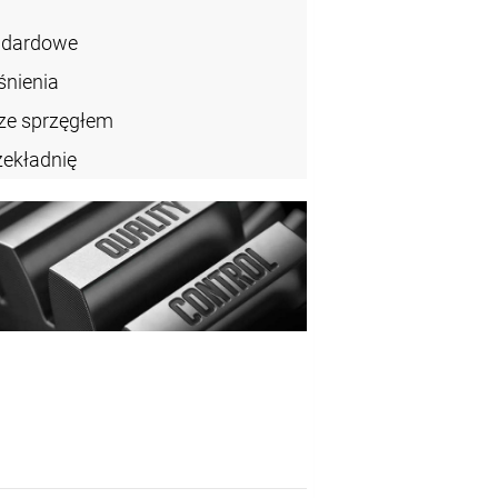
ndardowe
śnienia
ze sprzęgłem
zekładnię