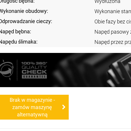
Długość bębna:
Wydłużona
Wykonanie obudowy:
Wykonanie sta
Odprowadzanie cieczy:
Obie fazy bez ci
Napęd bębna:
Napęd pasowy 
Napędu ślimaka:
Napęd przez pr
Brak w magazynie -
zamów maszynę
alternatywną