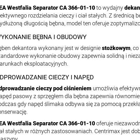
EA Westfalia Separator CA 366-01-10
to wydajny
dekan
fektywnego rozdzielania cieczy i ciał stałych. Z średnic
ydłużoną długością bębna, model ten oferuje zoptymaliz
YKONANIE BĘBNA I OBUDOWY
ęben dekantora wykonany jest w designie
stożkowym
, co
tandardowe wykonanie obudowy zapewnia solidną i nie
arunkach eksploatacyjnych.
DPROWADZANIE CIECZY I NAPĘD
dprowadzanie cieczy pod ciśnieniem
umożliwia efektyw
apęd pasowy z sprzęgłem dla bębna zapewnia równomiern
odczas gdy napęd ślimaka odbywa się za pomocą przekład
onserwację.
EA Westfalia Separator CA 366-01-10
oferuje niezawodne
iał stałych w różnych zastosowaniach. Centrimax jest d
aszyny.