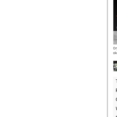
Or
ok