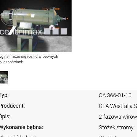
yginał może się różnić w pewnych
olicznościach.
Typ:
CA 366-01-10
Producent:
GEA Westfalia 
Opis:
2-fazowa wirów
Wykonanie bębna:
Stożek stromy