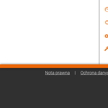
Nota prawna
|
Ochrona dany