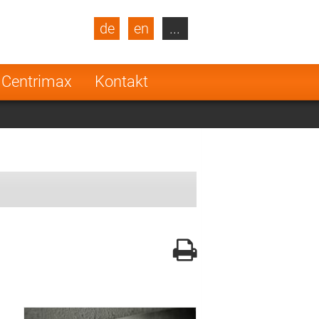
de
en
...
blic
Turkey
Netherlands
 Centrimax
Kontakt
Finland