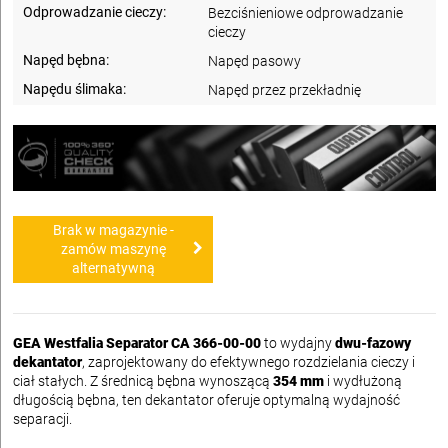
Odprowadzanie cieczy:
Bezciśnieniowe odprowadzanie
cieczy
Napęd bębna:
Napęd pasowy
Napędu ślimaka:
Napęd przez przekładnię
Brak w magazynie -
zamów maszynę
alternatywną
GEA Westfalia Separator CA 366-00-00
to wydajny
dwu-fazowy
dekantator
, zaprojektowany do efektywnego rozdzielania cieczy i
ciał stałych. Z średnicą bębna wynoszącą
354 mm
i wydłużoną
długością bębna, ten dekantator oferuje optymalną wydajność
separacji.