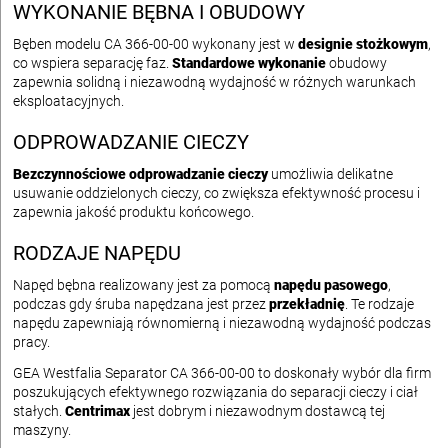
WYKONANIE BĘBNA I OBUDOWY
Bęben modelu CA 366-00-00 wykonany jest w
designie stożkowym
,
co wspiera separację faz.
Standardowe wykonanie
obudowy
zapewnia solidną i niezawodną wydajność w różnych warunkach
eksploatacyjnych.
ODPROWADZANIE CIECZY
Bezczynnościowe odprowadzanie cieczy
umożliwia delikatne
usuwanie oddzielonych cieczy, co zwiększa efektywność procesu i
zapewnia jakość produktu końcowego.
RODZAJE NAPĘDU
Napęd bębna realizowany jest za pomocą
napędu pasowego
,
podczas gdy śruba napędzana jest przez
przekładnię
. Te rodzaje
napędu zapewniają równomierną i niezawodną wydajność podczas
pracy.
GEA Westfalia Separator CA 366-00-00 to doskonały wybór dla firm
poszukujących efektywnego rozwiązania do separacji cieczy i ciał
stałych.
Centrimax
jest dobrym i niezawodnym dostawcą tej
maszyny.