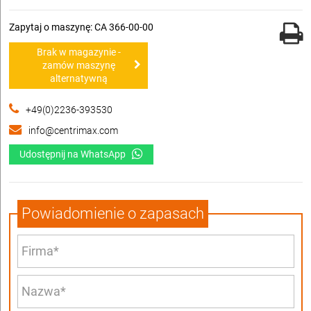
Zapytaj o maszynę: CA 366-00-00
Brak w magazynie -
zamów maszynę
alternatywną
+49(0)2236-393530
info@centrimax.com
Udostępnij na WhatsApp
Powiadomienie o zapasach