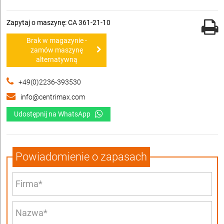
Zapytaj o maszynę: CA 361-21-10
Brak w magazynie -
zamów maszynę
alternatywną
+49(0)2236-393530
info@centrimax.com
Udostępnij na WhatsApp
Powiadomienie o zapasach