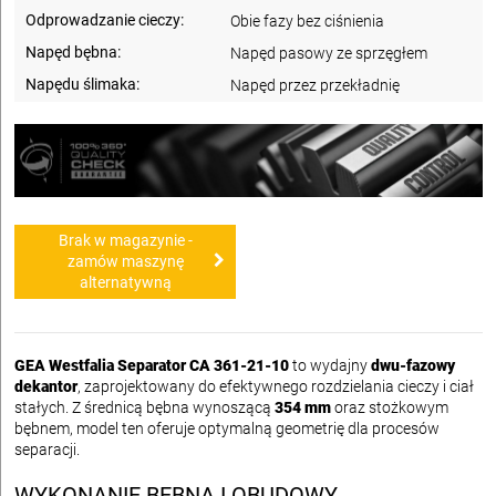
Odprowadzanie cieczy:
Obie fazy bez ciśnienia
Napęd bębna:
Napęd pasowy ze sprzęgłem
Napędu ślimaka:
Napęd przez przekładnię
Brak w magazynie -
zamów maszynę
alternatywną
GEA Westfalia Separator CA 361-21-10
to wydajny
dwu-fazowy
dekantor
, zaprojektowany do efektywnego rozdzielania cieczy i ciał
stałych. Z średnicą bębna wynoszącą
354 mm
oraz stożkowym
bębnem, model ten oferuje optymalną geometrię dla procesów
separacji.
WYKONANIE BĘBNA I OBUDOWY