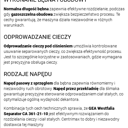
Normalna długość bębna
zapewnia efektywne rozdzielanie, podczas
gdy
gazoszczelna obudowa
zwiększa bezpieczeństwo procesu. Te
cechy gwarantują, że maszyna działa niezawodnie w różnych
warunkach.
ODPROWADZANIE CIECZY
Odprowadzanie cieczy pod ciśnieniem
umożliwia kontrolowane
usuwanie separowanych cieczy, co zwiększa efektywność procesu.
Jest to szczególnie korzystne w zastosowaniach, gdzie wymagana
jest precyzyjna obsługa cieczy.
RODZAJE NAPĘDU
Napęd pasowy z sprzęgłem
dla bębna zapewnia równomierny i
niezawodny ruch obrotowy.
Napęd przez przekładnię
dla ślimaka
gwarantuje precyzyjne sterowanie odprowadzaniem ciał stałych, co
optymalizuje ogólną wydajność dekantora.
Kombinacja tych cech technicznych sprawia, że
GEA Westfalia
Separator CA 361-21-10
jest efektywnym rozwiązaniem do
rozdzielania cieczy i ciał stałych. Centrimax to dobry i niezawodny
dostawca tej maszyny.