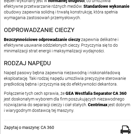
Bęben wykonany jest w
normalnej długości
, co umożliwia
efektywne przetwarzanie różnych mediów.
Standardowe wykonanie
obudowy zapewnia solidną i trwałą konstrukcję, która spełnia
wymagania zastosowań przemysłowych.
ODPROWADZANIE CIECZY
Bezczynnościowe odprowadzanie cieczy
zapewnia delikatne i
efektywne usuwanie oddzielonych cieczy. Przyczynia się to do
minimalizacji strat energii i maksymalizacji wydajności.
RODZAJ NAPĘDU
Napęd pasowy bębna zapewnia niezawodną i niskonakładową
eksploatację. Taki rodzaj napędu umożliwia precyzyjne sterowanie
prędkością bębna i przyczynia się do efektywności dekantora.
Połączenie tych cech sprawia, że
GEA Westfalia Separator CA 360
jest doskonałym wyborem dla firm poszukujących niezawodnego
rozwiązania do separacji cieczy i ciał stałych.
Centrimax
jest dobrym
i wiarygodnym dostawcą tej maszyny.
Zapytaj o maszynę: CA 360