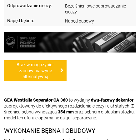
Odprowadzanie cieczy:
Bezciśnieniowe odprowadzanie
cieczy
Napęd bębna:
Napęd pasowy
Brak w magazynie -
zamów maszynę
alternatywną
GEA Westfalia Separator CA 360
to wydajny
dwu-fazowy dekantor
,
zaprojektowany do efektywnego rozdzielania cieczy i ciał stałych. Z
średnicą bębna wynoszącą
354 mm
oraz bębnem o płaskim stożku,
model ten oferuje optymalne osiągi separacyjne.
WYKONANIE BĘBNA I OBUDOWY