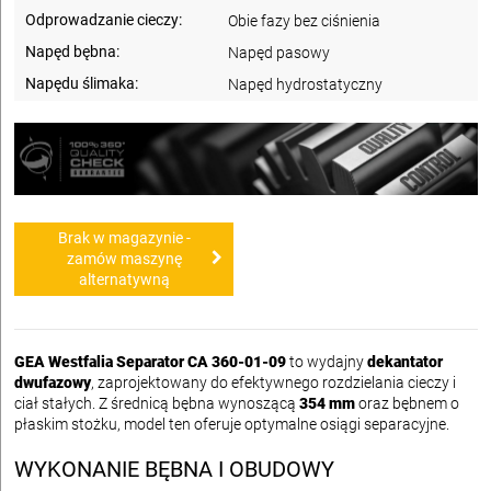
Odprowadzanie cieczy:
Obie fazy bez ciśnienia
Napęd bębna:
Napęd pasowy
Napędu ślimaka:
Napęd hydrostatyczny
Brak w magazynie -
zamów maszynę
alternatywną
GEA Westfalia Separator CA 360-01-09
to wydajny
dekantator
dwufazowy
, zaprojektowany do efektywnego rozdzielania cieczy i
ciał stałych. Z średnicą bębna wynoszącą
354 mm
oraz bębnem o
płaskim stożku, model ten oferuje optymalne osiągi separacyjne.
WYKONANIE BĘBNA I OBUDOWY