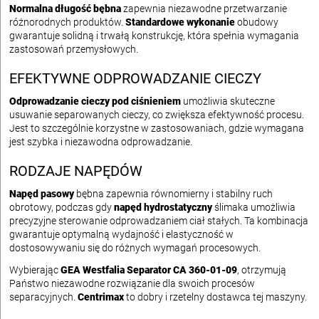
Normalna długość bębna
zapewnia niezawodne przetwarzanie
różnorodnych produktów.
Standardowe wykonanie
obudowy
gwarantuje solidną i trwałą konstrukcję, która spełnia wymagania
zastosowań przemysłowych.
EFEKTYWNE ODPROWADZANIE CIECZY
Odprowadzanie cieczy pod ciśnieniem
umożliwia skuteczne
usuwanie separowanych cieczy, co zwiększa efektywność procesu.
Jest to szczególnie korzystne w zastosowaniach, gdzie wymagana
jest szybka i niezawodna odprowadzanie.
RODZAJE NAPĘDÓW
Napęd pasowy
bębna zapewnia równomierny i stabilny ruch
obrotowy, podczas gdy
napęd hydrostatyczny
ślimaka umożliwia
precyzyjne sterowanie odprowadzaniem ciał stałych. Ta kombinacja
gwarantuje optymalną wydajność i elastyczność w
dostosowywaniu się do różnych wymagań procesowych.
Wybierając
GEA Westfalia Separator CA 360-01-09
, otrzymują
Państwo niezawodne rozwiązanie dla swoich procesów
separacyjnych.
Centrimax
to dobry i rzetelny dostawca tej maszyny.