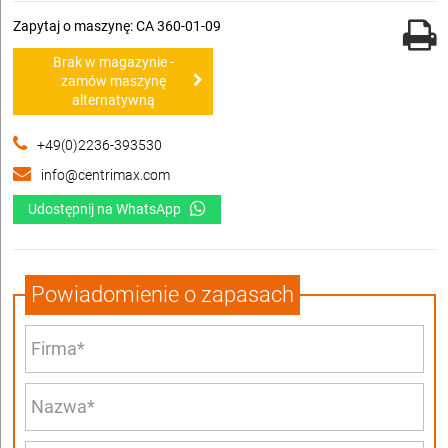
Zapytaj o maszynę: CA 360-01-09
Brak w magazynie -
zamów maszynę
alternatywną
+49(0)2236-393530
info@centrimax.com
Udostępnij na WhatsApp
Powiadomienie o zapasach