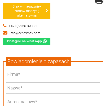
Brak w magazynie -
zamów maszynę
alternatywną
+49(0)2236-393530
info@centrimax.com
Udostępnij na WhatsApp
Powiadomienie o zapasach