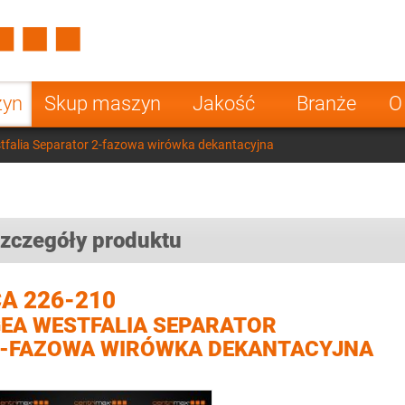
Spain
Czech Repu
ugal
Poland
Norway
zyn
Skup maszyn
Jakość
Branże
O
nesia
India
Greece
falia Separator 2-fazowa wirówka dekantacyjna
a
zczegóły produktu
A 226-210
EA WESTFALIA SEPARATOR
-FAZOWA WIRÓWKA DEKANTACYJNA