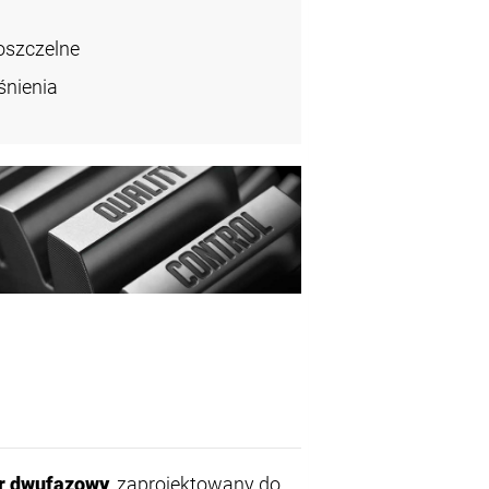
oszczelne
śnienia
r dwufazowy
, zaprojektowany do