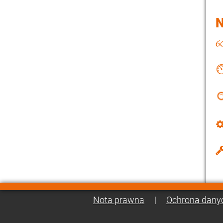
Nota prawna
|
Ochrona dany