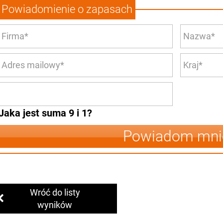
Powiadomienie o zapasach
Jaka jest suma 9 i 1?
Powiadom mni
Wróć do listy
wyników