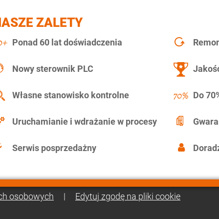
NASZE ZALETY
Ponad 60 lat doświadczenia
Remont
Nowy sterownik PLC
Jakość
Własne stanowisko kontrolne
Do 70%
Uruchamianie i wdrażanie w procesy
Gwara
Serwis posprzedażny
Doradz
ch osobowych
|
Edytuj zgodę na pliki cookie