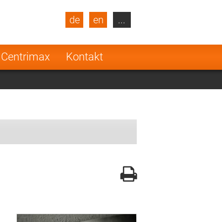
de
en
...
blic
Turkey
Netherlands
 Centrimax
Kontakt
Finland