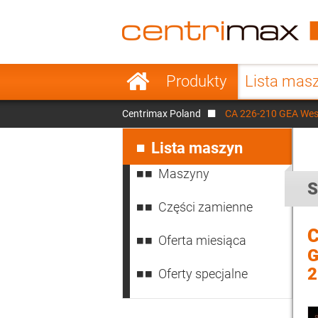
France
Italy
Sweden
Port
Pomiń
Produkty
Lista mas
nawigacje
Japan
Indo
Centrimax Poland
CA 226-210 GEA West
Denmark
Chin
Pomiń
nawigacje
Lista maszyn
Maszyny
S
Części zamienne
C
Oferta miesiąca
G
2
Oferty specjalne