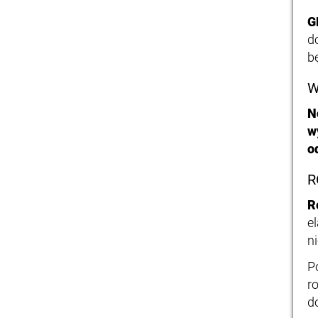
G
d
b
W
N
w
o
R
R
e
n
P
r
d