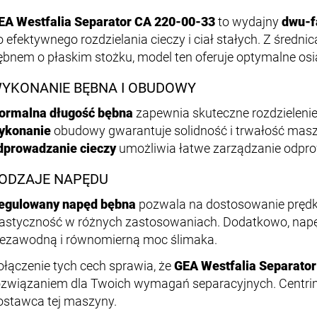
EA Westfalia Separator CA 220-00-33
to wydajny
dwu-f
o efektywnego rozdzielania cieczy i ciał stałych. Z śred
ębnem o płaskim stożku, model ten oferuje optymalne osi
YKONANIE BĘBNA I OBUDOWY
ormalna długość bębna
zapewnia skuteczne rozdzieleni
ykonanie
obudowy gwarantuje solidność i trwałość mas
dprowadzanie cieczy
umożliwia łatwe zarządzanie odpr
ODZAJE NAPĘDU
egulowany napęd bębna
pozwala na dostosowanie prędko
lastyczność w różnych zastosowaniach. Dodatkowo, nap
iezawodną i równomierną moc ślimaka.
ołączenie tych cech sprawia, że
GEA Westfalia Separato
ozwiązaniem dla Twoich wymagań separacyjnych. Centrim
ostawca tej maszyny.