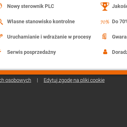
Nowy sterownik PLC
Jakość
Własne stanowisko kontrolne
Do 70%
Uruchamianie i wdrażanie w procesy
Gwara
Serwis posprzedażny
Doradz
ch osobowych
|
Edytuj zgodę na pliki cookie