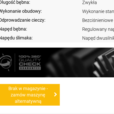
Długość bębna:
Zwykła
Wykonanie obudowy:
Wykonanie sta
Odprowadzanie cieczy:
Bezciśnieniowe
Napęd bębna:
Regulowany na
Napędu ślimaka:
Napęd dwusiln
Brak w magazynie -
zamów maszynę
alternatywną