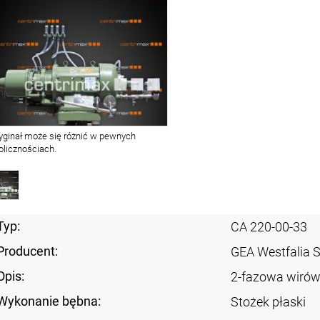
yginał może się różnić w pewnych
olicznościach.
Typ:
CA 220-00-33
Producent:
GEA Westfalia 
Opis:
2-fazowa wirów
Wykonanie bębna:
Stożek płaski