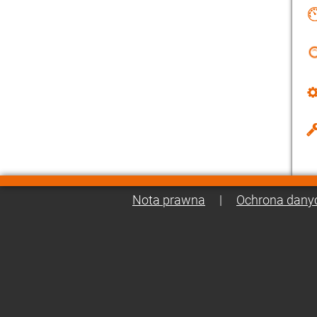
Nota prawna
|
Ochrona dany