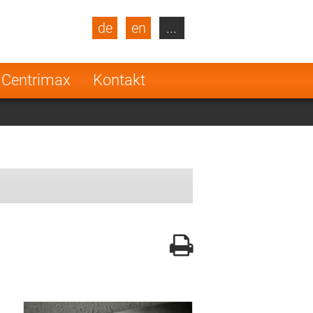
de
en
...
blic
Turkey
Netherlands
 Centrimax
Kontakt
Finland