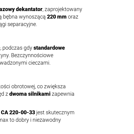
azowy dekantator
, zaprojektowany
nicą bębna wynoszącą
220 mm
oraz
ągi separacyjne.
e, podczas gdy
standardowe
zyny. Bezczynnościowe
owadzonymi cieczami.
ści obrotowej, co zwiększa
ęd z
dwoma silnikami
zapewnia
r CA 220-00-33
jest skutecznym
ax to dobry i niezawodny