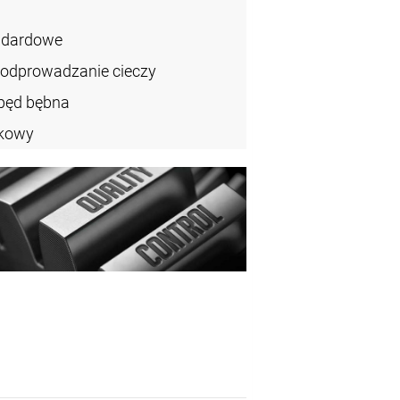
ndardowe
 odprowadzanie cieczy
pęd bębna
ikowy