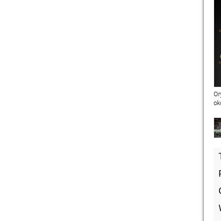
Or
ok