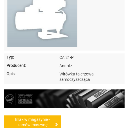
Typ:
CA 21-P
Producent:
Andritz
Opis:
Wirówka talerzowa
samoczyszcząca
Brak w magazynie -
zamów maszynę