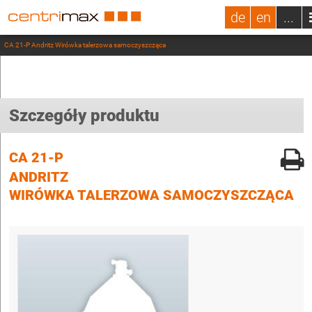
de
en
...
CA 21-P Andritz Wirówka talerzowa samoczyszcząca
Szczegóły produktu
CA 21-P
ANDRITZ
WIRÓWKA TALERZOWA SAMOCZYSZCZĄCA