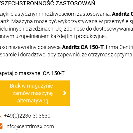
SZECHSTRONNOŚĆ ZASTOSOWAŃ
zięki elastycznym możliwościom zastosowania,
Andritz 
ranż. Maszyna może być wykorzystywana w przemyśle 
ielu innych dziedzinach. Jej zdolność do dostosowywania
ennym uzupełnieniem każdej linii produkcyjnej.
ako niezawodny dostawca
Andritz CA 150-T
, firma Cen
sparcie i doradztwo, aby zapewnić, że otrzymasz optymal
apytaj o maszynę: CA 150-T
Brak w magazynie -
zamów maszynę
alternatywną
+49(0)2236-393530
info@centrimax.com