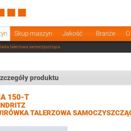
Spain
Czech Repu
ugal
Poland
Norway
zyn
Skup maszyn
Jakość
Branże
O
nesia
India
Greece
rówka talerzowa samoczyszcząca
a
zczegóły produktu
A 150-T
NDRITZ
WIRÓWKA TALERZOWA SAMOCZYSZCZĄ