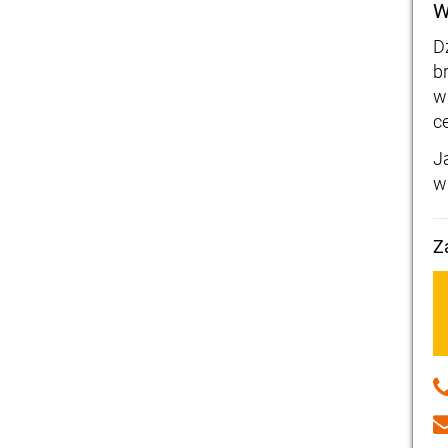
W
D
b
w
c
J
w
Z