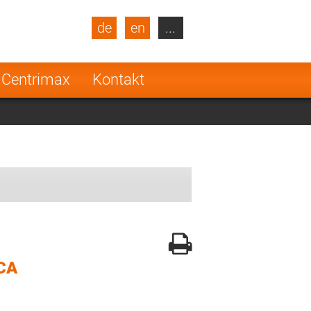
de
en
...
blic
Turkey
Netherlands
 Centrimax
Kontakt
Finland
CA