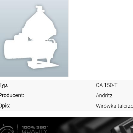
Typ:
CA 150-T
Producent:
Andritz
Opis:
Wirówka taler