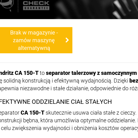
Brak w magazynie -
zamów maszynę
alternatywną
ndritz CA 150-T
to
separator talerzowy z samoczynny
ię solidną konstrukcją i efektywną wydajnością. Dzięki
be
apewnia niezawodne i stałe działanie, odpowiednie do r
FEKTYWNE ODDZIELANIE CIAŁ STAŁYCH
eparator
CA 150-T
skutecznie usuwa ciała stałe z cieczy. D
onstrukcji bębna, która umożliwia optymalne oddzielani
 celu zwiększenia wydajności i obniżenia kosztów operac