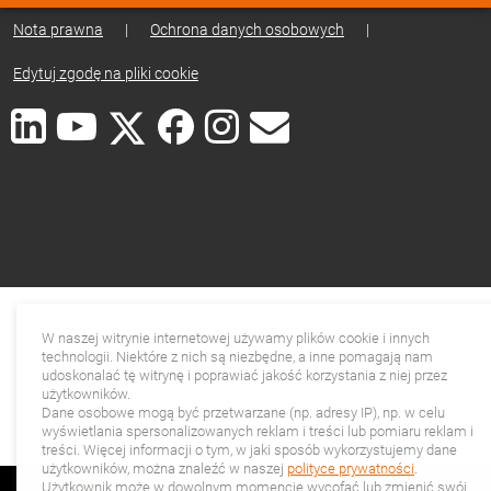
Nota prawna
|
Ochrona danych osobowych
|
Edytuj zgodę na pliki cookie
W naszej witrynie internetowej używamy plików cookie i innych
technologii. Niektóre z nich są niezbędne, a inne pomagają nam
udoskonalać tę witrynę i poprawiać jakość korzystania z niej przez
użytkowników.
Dane osobowe mogą być przetwarzane (np. adresy IP), np. w celu
wyświetlania spersonalizowanych reklam i treści lub pomiaru reklam i
treści. Więcej informacji o tym, w jaki sposób wykorzystujemy dane
użytkowników, można znaleźć w naszej
polityce prywatności
.
Użytkownik może w dowolnym momencie wycofać lub zmienić swój