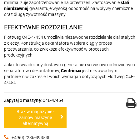
minimalizuje zapotrzebowanie na przestrzeń. Zastosowanie
stali
nierdzewnej
gwarantuje wysoką odporność na wpływy chemiczne
oraz długą żywotność maszyny.
EFEKTYWNE ROZDZIELANIE
Flottweg C4E-4/454 umożliwia niezawodne rozdzielanie ciał stałych
z cieczy. Konstrukcja dekantatora wspiera ciągły proces
przetwarzania, co zwiększa efektywność w procesach
produkcyjnych.
Jako doświadczony dostawca generalnie i serwisowo odnowionych
separatorów i dekantatorów,
Centrimax
jest niezawodnym
partnerem w zakresie Twoich wymagań dotyczących Flottweg C4E-
4/454.
Zapytaj o maszynę: C4E-4/454
Brak w magazynie -
zamów maszynę
alternatywną
+49(0)2236-393530