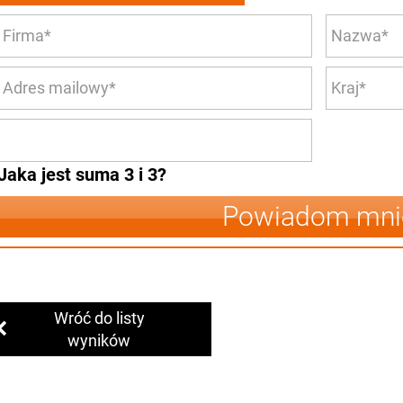
Jaka jest suma 3 i 3?
Powiadom mni
Wróć do listy
wyników