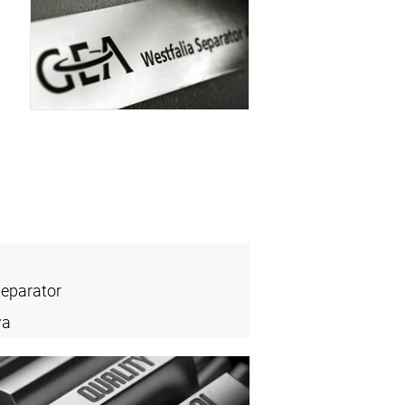
Separator
wa