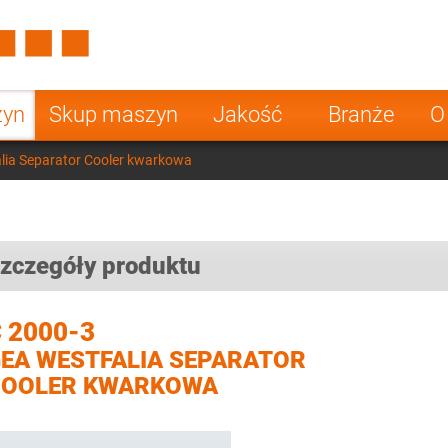
Spain
Czech Repu
ugal
Poland
Norway
zyn
Skup maszyn
Jakość
Branże
O
nesia
India
Greece
lia Separator Cooler kwarkowa
a
zczegóły produktu
 2000-3
EA WESTFALIA SEPARATOR
COOLER KWARKOWA