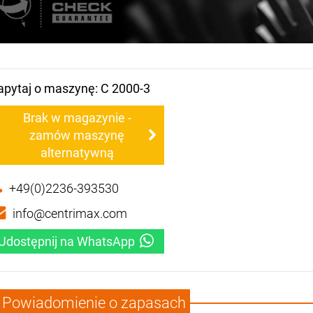
apytaj o maszynę: C 2000-3
Brak w magazynie -
zamów maszynę
alternatywną
+49(0)2236-393530
info@centrimax.com
Udostępnij na WhatsApp
Powiadomienie o zapasach