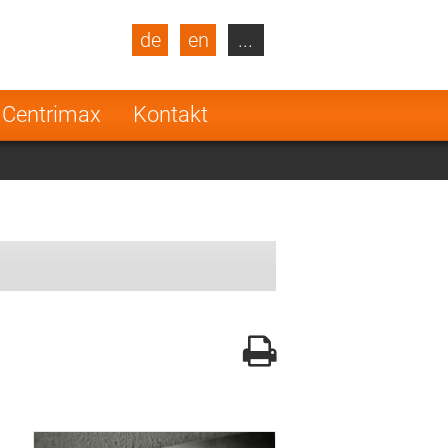
de
en
...
blic
Turkey
Netherlands
 Centrimax
Kontakt
Finland