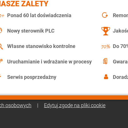
NASZE ZALETY
Ponad 60 lat doświadczenia
Remont
Nowy sterownik PLC
Jakość
Własne stanowisko kontrolne
Do 70%
Uruchamianie i wdrażanie w procesy
Gwara
Serwis posprzedażny
Doradz
ch osobowych
|
Edytuj zgodę na pliki cookie