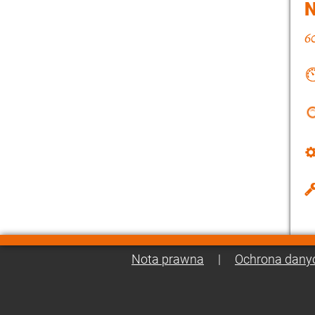
Nota prawna
|
Ochrona dany