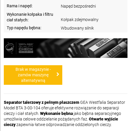
Rama i napęd:
Napęd bezpośredni
Wykonanie kołpaka i filtru
Kołpak zdejmowalny
ciał stałych:
Typ napędu bębna:
Wbudowany silnik
Brak w magazynie -
zamów maszynę
alternatywną
Separator talerzowy z pełnym płaszczem
GEA Westfalia Separator
Model BTA 3-00-104 oferuje efektywne rozwiązanie do separacji
cieczy i ciał stałych.
Wykonanie bębna
jako bębna separacyjnego
umożliwia celowe oddzielanie pożądanych faz.
Otwarte wyjście
cieczy
zapewnia łatwe odprowadzanie oddzielonych cieczy.