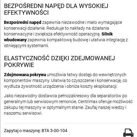
BEZPOŚREDNI NAPĘD DLA WYSOKIEJ
EFEKTYWNOŚCI
Bezpośredni napęd
zapewnia niezawodne i mało wymagające
konserwacji działanie. Redukuje to nakłady na działania
konserwacyjne i zwiększa efektywność operacyjną.
Silnik
wbudowany
zapewnia kompaktową budowę i ułatwia integrację z
istniejącymi systemami.
ELASTYCZNOŚĆ DZIĘKI ZDEJMOWANEJ
POKRYWIE
Zdejmowana pokrywa
umożliwia łatwy dostęp do wewnętrznych
komponentów maszyny. Ułatwia to czyszczenie i konserwację, co
wydłuża żywotność urządzenia i obniża koszty eksploatacji.
Jako niezawodny dostawca pełnozakresowy dla separatorów po
generalnym lub serwisowym remoncie, Centrimax oferuje możliwość
zakupu tej maszyny w optymalnym stanie. Zaufaj naszej wiedzy i
naszemu serwisowi.
Zapytaj o maszynę: BTA 3-00-104