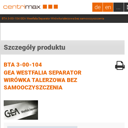
de
en
...
BTA 3-00-104 GEA Westfalia Separator Wirówka talerzowa bez samooczyszczenia
Szczegóły produktu
BTA 3-00-104
GEA WESTFALIA SEPARATOR
WIRÓWKA TALERZOWA BEZ
SAMOOCZYSZCZENIA