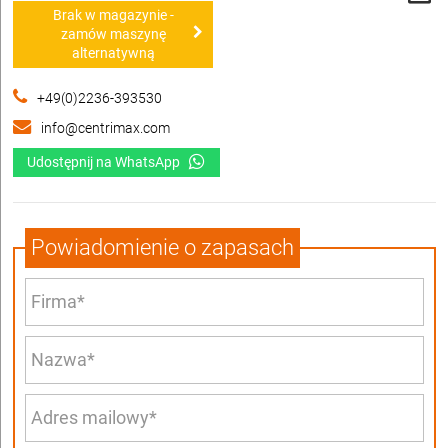
Brak w magazynie -
zamów maszynę
alternatywną
+49(0)2236-393530
info@centrimax.com
Udostępnij na WhatsApp
Powiadomienie o zapasach