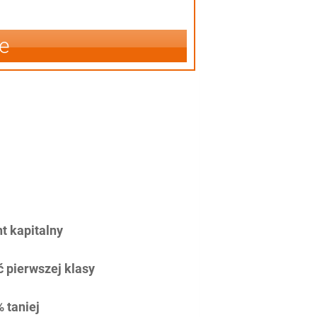
e
 kapitalny
 pierwszej klasy
 taniej