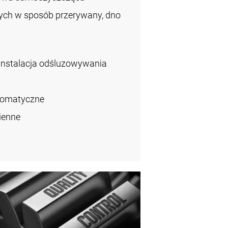
łych w sposób przerywany, dno
instalacja odśluzowywania
tomatyczne
ienne