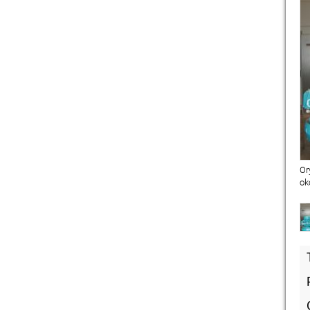
Or
ok