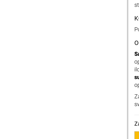
s
K
P
O
S
o
i
s
o
Z
s
Z