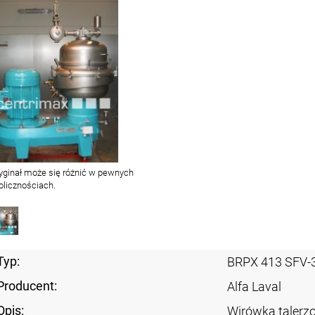
yginał może się różnić w pewnych
olicznościach.
Typ:
BRPX 413 SFV-
Producent:
Alfa Laval
Opis:
Wirówka taler