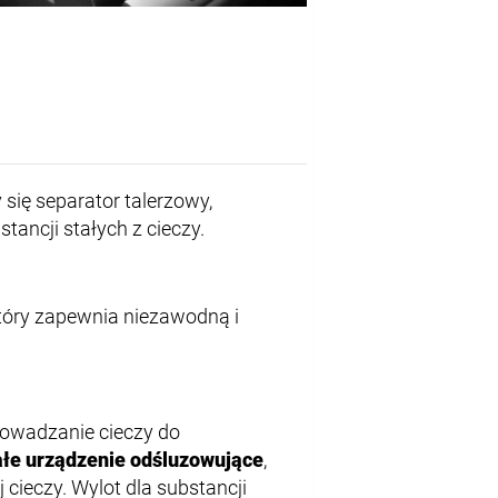
się separator talerzowy,
tancji stałych z cieczy.
który zapewnia niezawodną i
rowadzanie cieczy do
ałe urządzenie odśluzowujące
,
ieczy. Wylot dla substancji