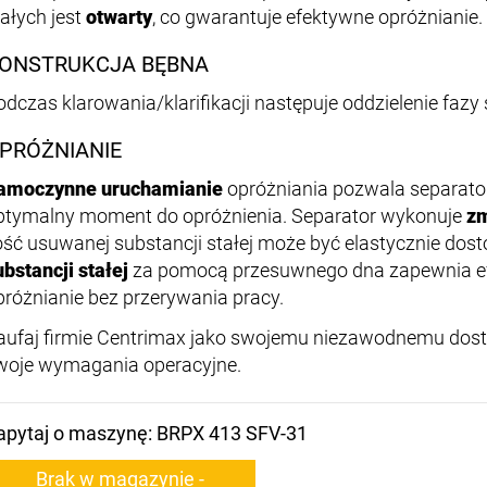
tałych jest
otwarty
, co gwarantuje efektywne opróżnianie.
ONSTRUKCJA BĘBNA
odczas klarowania/klarifikacji następuje oddzielenie fazy st
PRÓŻNIANIE
amoczynne uruchamianie
opróżniania pozwala separato
ptymalny moment do opróżnienia. Separator wykonuje
zm
lość usuwanej substancji stałej może być elastycznie do
ubstancji stałej
za pomocą przesuwnego dna zapewnia ef
próżnianie bez przerywania pracy.
aufaj firmie Centrimax jako swojemu niezawodnemu dost
woje wymagania operacyjne.
apytaj o maszynę: BRPX 413 SFV-31
Brak w magazynie -