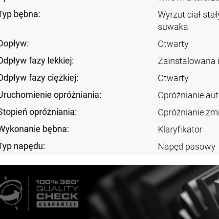
Typ bębna:
Wyrzut ciał sta
suwaka
Dopływ:
Otwarty
Odpływ fazy lekkiej:
Zainstalowana 
Odpływ fazy ciężkiej:
Otwarty
Uruchomienie opróżniania:
Opróżnianie au
Stopień opróżniania:
Opróżnianie zm
Wykonanie bębna:
Klaryfikator
Typ napędu:
Napęd pasowy