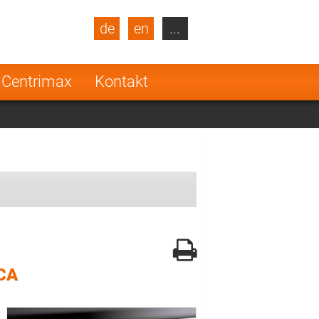
de
en
...
blic
Turkey
Netherlands
 Centrimax
Kontakt
Finland
CA