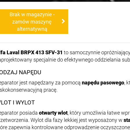
Brak w magazynie -
zamów maszynę
alternatywną
lfa Laval BRPX 413 SFV-31
to samoczynnie opróżniający 
aprojektowany specjalnie do efektywnego oddzielania subs
ODZAJ NAPĘDU
eparator jest napędzany za pomocą
napędu pasowego
, 
iskokonserwacyjną pracę.
LOT I WYLOT
eparator posiada
otwarty wlot
, który umożliwia łatwe wp
rzetworzenia. Wylot dla fazy lekkiej jest wyposażony w
st
tóre zapewnia kontrolowane odprowadzenie oczyszczonej c