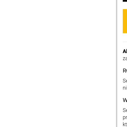
A
z
R
S
n
W
S
p
k