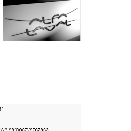
31
zowa samoczyszcząca