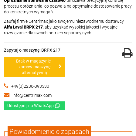
Opróżnianie sterowane czasowo
umożliwia precyzyjną kontrolę
procesu opróżniania, co pozwala na optymalne dostosowanie pracy
do konkretnych wymagań.
Zaufaj firmie Centrimax jako swojemu niezawodnemu dostawcy
Alfa Laval BRPX 217
, aby uzyskać wysokiej jakości i wydajne
rozwiązanie dla swoich potrzeb separacyjnych.
Zapytaj o maszynę: BRPX 217
Brak w magazynie -
zamów maszynę
alternatywną
+49(0)2236-393530
info@centrimax.com
Udostępnij na WhatsApp
Powiadomienie o zapasach