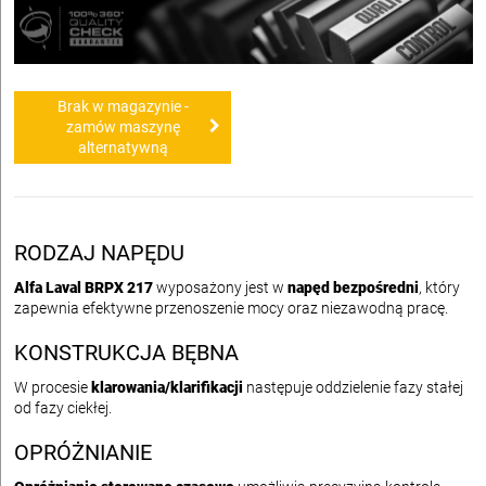
Brak w magazynie -
zamów maszynę
alternatywną
RODZAJ NAPĘDU
Alfa Laval BRPX 217
wyposażony jest w
napęd bezpośredni
, który
zapewnia efektywne przenoszenie mocy oraz niezawodną pracę.
KONSTRUKCJA BĘBNA
W procesie
klarowania/klarifikacji
następuje oddzielenie fazy stałej
od fazy ciekłej.
OPRÓŻNIANIE