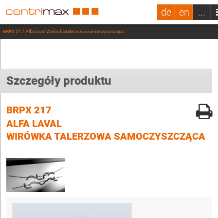
de
en
...
BRPX 217 Alfa Laval Wirówka talerzowa samoczyszcząca
Szczegóły produktu
BRPX 217
ALFA LAVAL
WIRÓWKA TALERZOWA SAMOCZYSZCZĄCA